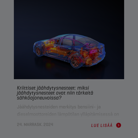
voimansiirrot tarvitsevat pysyäkseen
huippukunnossa?
Kriittiset jäähdytysnesteet: miksi
jäähdytysnesteet ovat niin tärkeitä
sähköajoneuvoissa?
Jäähdytysnesteiden merkitys bensiini- ja
dieselmoottoreiden lämpötilan ylläpitämisessä on
hyvin tiedossa, mutta entä sähköajoneuvot?
24. MARRASK. 2024
LUE LISÄÄ
Tutustutaan hieman jäähdytysnesteiden rooliin
tässä jatkuvasti suositummassa