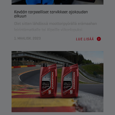
Kevään tarpeelliset tarvikkeet ajokauden
alkuun
Olet sitten lähdössä moottoripyörällä erämaahan
leirintämatkalle tai Alpeille viikonlopuksi
kurvailemaan, ennen kauden alkamista on tärkeää
1. MAALISK. 2023
LUE LISÄÄ
varmistaa, että pyöräsi ja sen suorituskyky ovat
huippukunnossa.