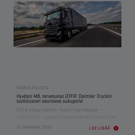
laitteiden kunnon ja tuottavuuden huipussaan
myös hankalina ajanjaksoina.
RASKAS KALUSTO
Hyvästi MB, tervetuloa DTFR: Daimler Truckin
luokitusten seuraava sukupolvi
DTFR viittaa Daimler Truck Fluid Release -
luokituksiin – uuteen nestestandardijärjestelmään,
jonka Daimler Truck AG esitteli erottuaan
25. MARRASK. 2025
LUE LISÄÄ
Mercedes-Benz Group AG:stä. Tämä järjestelmä