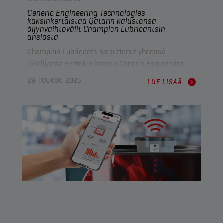
Generic Engineering Technologies
kaksinkertaistaa Qatarin kalustonsa
öljynvaihtovälit Champion Lubricantsin
ansiosta
Champion Lubricants on auttanut yhdessä
jakelijansa Evotekin kanssa Generic Engineering
Technologiesia (GET) ratkaisemaan toiminnan
29. TOUKOK. 2025
LUE LISÄÄ
merkittäviä haasteita. Champion on toiminut yli
kymmenen vuoden ajan laadukkaiden
voiteluaineiden, erinomaisen logistiikkatuen ja
edukseen erottuvan teknisen palvelun luotettuna
toimittajana GETin laajalle kalustolle.