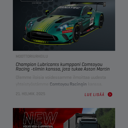
tekevät siitä merkittävimmän parannuksen
korjaamoille, jotka haluavat
toimia tehokkaasti ja
kestävällä tavalla
.
MOOTTORIURHEILU
Champion Lubricants kumppani Comtoyou
Racing -tiimin kanssa, jota tukee Aston Martin
Olemme iloisia voidessamme ilmoittaa uudesta
yhteistyöstämme
Comtoyou Racingin
kanssa,
belgialaisen moottoriurheilutiimin, jota tukee
21. HELMIK. 2025
LUE LISÄÄ
virallisesti
Aston Martin Racing (AMR)
ja jonka
päämaja sijaitsee
Gembloux’ssa, Belgiassa
.
Champion
toimii virallisena
voiteluainekumppanina ja tukee tiimin kilparadan