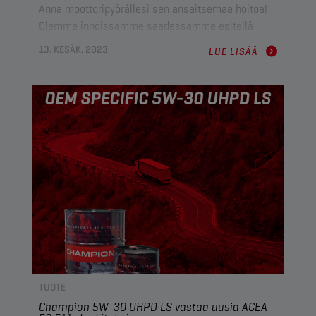
Anna moottoripyörällesi sen ansaitsemaa hoitoa!
Olemme innoissamme saadessamme esitellä
kaksi mullistavaa lisäystä moottoripyörän
13. KESÄK. 2023
LUE LISÄÄ
hoitotuotevalikoimiimme: CHAMPION PRORACING
GP SILICONE SPRAY ja CHAMPION PRORACING GP
CHAIN LUBE MAX!
TUOTE
Champion 5W-30 UHPD LS vastaa uusia ACEA