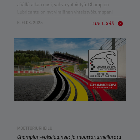
Jäällä alkaa uusi, vahva yhteistyö. Champion
Lubricants on nyt virallinen yhteistyökumppani
Suomen Jääkiekkoliitolle (FIHA) sekä rakastetulle
6. ELOK. 2025
LUE LISÄÄ
Leijonien maajoukkueelle. Heinäkuussa 2025
käynnistynyt kaksivuotinen kumppanuus aloittaa
uuden luvun Championin tarinalle Suomessa.
MOOTTORIURHEILU
Champion-voiteluaineet ja moottoriurheilurata