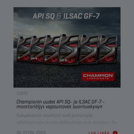
korvaa vanhemmat Mercedes-Benz-luokitukset ja
tuo markkinoille uuden nimikkeistön, jossa
käytetään ainutlaatuisia koodeja, kuten DTFR
15C110 moottoriöljyille.
TUOTE
Championin uudet API SQ- ja ILSAC GF-7 -
moottoriöljyt vapauttavat suorituskyvyn
Nykyaikaiset moottorit ovat pienempiä,
tehokkaampia ja taloudellisempia kuin koskaan. Se
tarkoittaa, että ne ovat kuumempia ja asettavat
30. SYYSK. 2025
LUE LISÄÄ