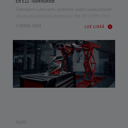
E8 E11 -luokituksia
Champion Lubricants esittelee uuden uraauurtavan
alkuperäisvalmistajakohtaisen 5W-30 UHPD LS:n!
Kustannustehokas ACEA-öljy on kehitetty korkean
7. KESÄK. 2023
LUE LISÄÄ
suorituskyvyn dieselmoottoreille. Tämä
innovatiivinen, matalan SAPS:n voiteluaine on
tarkoin suunniteltu vastaamaan nykyaikaisten
raskaan kaluston moottorien kehittyviä
vaatimuksia sekä tarjoamaan ensiluokkaista
suorituskykyä, polttoainetaloutta ja pitkäkestoista
suojaa.
TUOTE