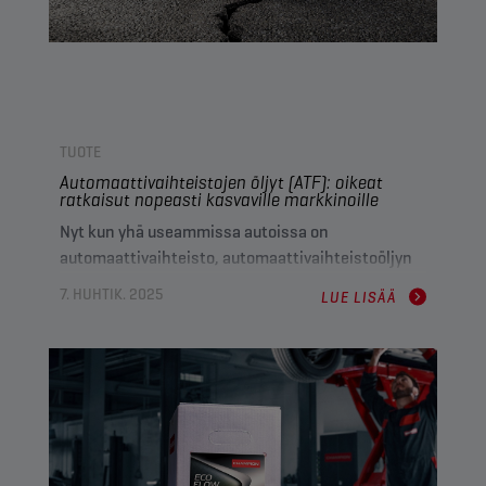
III
ja
ALKUPERÄISVALMISTAJAKOHTAINEN 0W20
LS-FE
.
TUOTE
Automaattivaihteistojen öljyt (ATF): oikeat
ratkaisut nopeasti kasvaville markkinoille
Nyt kun yhä useammissa autoissa on
automaattivaihteisto, automaattivaihteistoöljyn
vaihdon tarve jatkaa kasvuaan jälkimarkkinoilla.
7. HUHTIK. 2025
LUE LISÄÄ
Perehdymme tässä artikkelissa erilaisiin
automaattivaihteistoihin ja tutustumme siihen,
kuinka Championin uusimmat öljyinnovaatiot
parantavat suorituskykyä ja suojausta.