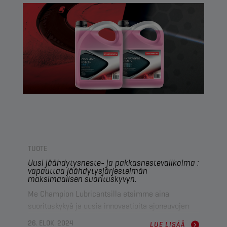
voimansiirtotekniikassa.
TUOTE
Uusi jäähdytysneste- ja pakkasnestevalikoima :
vapauttaa jäähdytysjärjestelmän
maksimaalisen suorituskyvyn.
Me Champion Lubricantsilla etsimme aina
suorituskykyä ja uusia innovaatioita ajoneuvojen
voiteluaineiden ja nesteiden maailmassa. Olemme
26. ELOK. 2024
LUE LISÄÄ