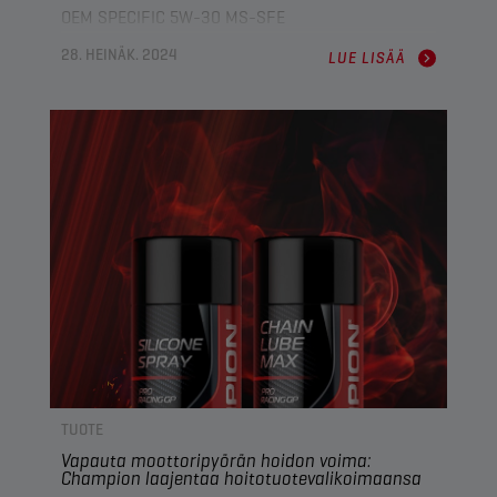
OEM SPECIFIC 5W-30 MS-SFE
28. HEINÄK. 2024
LUE LISÄÄ
TUOTE
Vapauta moottoripyörän hoidon voima:
Champion laajentaa hoitotuotevalikoimaansa