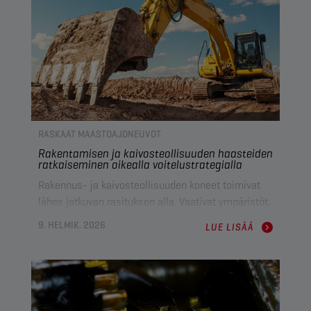
(Champion Lubricantsin koulutuspäällikkö) kertoo
nesteiden tärkeydestä ja niiden vaikutuksesta
kokonaiskustannuksiin.
RASKAAT MAASTOAJONEUVOT
Rakentamisen ja kaivosteollisuuden haasteiden
ratkaiseminen oikealla voitelustrategialla
Rakennus- ja kaivosteollisuuden koneet toimivat
lähes jatkuvan rasituksen alla. Vaativat ympäristöt,
jatkuvat käyttöjaksot ja yhä monimutkaisemmat
9. HELMIK. 2026
LUE LISÄÄ
järjestelmät vaativat voiteluaineita, jotka kestävät
työn rasitukset. Tämä tarkoittaa, että
voiteluaineiden valinta ja hyvin suunniteltu
nestestrategia ovat tärkeitä jatkuvista haasteista
selviämiseksi sekä kaluston turvallisuuden,