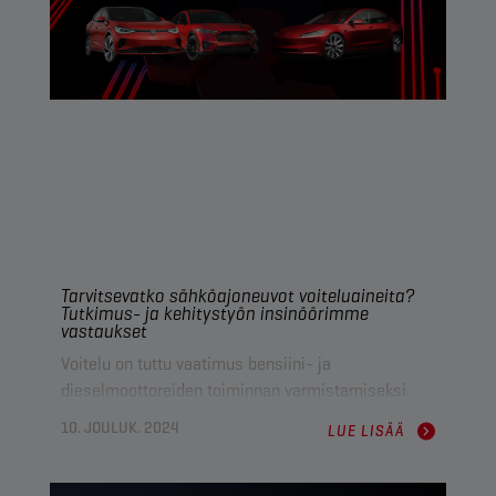
teknologia. Ne tarjoavat kestävämmän ja
suorituskykyisemmän vaihtoehdon, joka täyttää
suorituskykyodotukset ja ylittää ne.
Tutustutaanpa perusteellisesti siihen, miksi ANH
CA -rasvat ovat osoittautuneet parhaaksi
tulevaisuuden vaihtoehdoksi.
Tarvitsevatko sähköajoneuvot voiteluaineita?
Tutkimus- ja kehitystyön insinöörimme
vastaukset
Voitelu on tuttu vaatimus bensiini- ja
dieselmoottoreiden toiminnan varmistamiseksi.
Sähköajoneuvojen yleistyessä nopeasti yksi asia
10. JOULUK. 2024
LUE LISÄÄ
voi kuitenkin askarruttaa:
tarvitaanko voiteluaineita
edelleen?
Ja jos kyllä, mitä nämä sähköiset