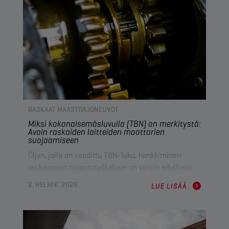
kustannustehokkuuden ja tuottavuuden
varmistamiseksi.
RASKAAT MAASTOAJONEUVOT
Miksi kokonaisemäsluvulla (TBN) on merkitystä:
Avain raskaiden laitteiden moottorien
suojaamiseen
Öljyn, jolla on vaadittu TBN-luku, hankkiminen
raskaaseen maastotyökaluun on varsin edullinen
päätös, mutta sillä voi olla merkittävä vaikutus
2. HELMIK. 2026
LUE LISÄÄ
laitteiston elinkaareen. Johan Van Hove, Champion
Lubricants -yhtiön tekninen päällikkö, selittää,
miksi TBN on avainasemassa moottorien
suojaamisessa ja raskaan käytön koneiden