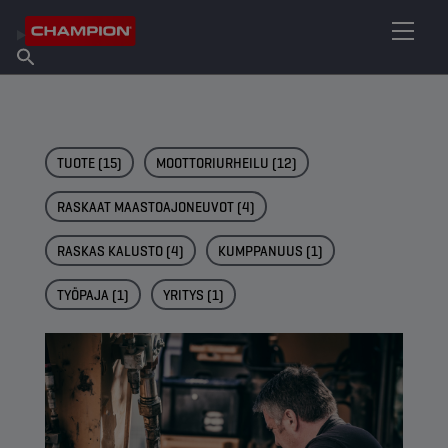
ETSI OMA VOITELUAINEESI
Etsi myyntipiste
Tietoa Championista
Tuotteet
suomi
Uutiset
TUOTE
(15)
MOOTTORIURHEILU
(12)
RASKAAT MAASTOAJONEUVOT
(4)
RASKAS KALUSTO
(4)
KUMPPANUUS
(1)
TYÖPAJA
(1)
YRITYS
(1)