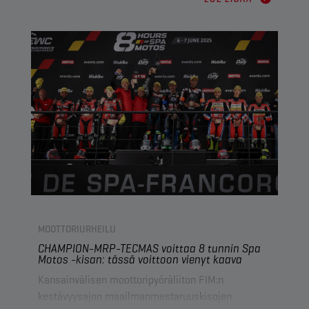
voiteluaineille suurempia vaatimuksia. Näiden
haasteiden ratkaisemiseksi API SQ- ja ILSAC GF-7
-standardit esiteltiin maaliskuussa 2025, ja
Champion Lubricants on jo päivittänyt OEM
SPECIFIC -valikoimansa vastaamaan niitä.
Tässä artikkelissa kerrotaan, mitä nämä uudet
standardit tarkoittavat, mitä muutoksia tapahtuu
verrattuna API SP:hen / ILSAC GF-6:een ja miten
Championin moottoriöljyt voivat auttaa sinua
korjaamossa.
MOOTTORIURHEILU
CHAMPION-MRP-TECMAS voittaa 8 tunnin Spa
Motos -kisan: tässä voittoon vienyt kaava
Kansainvälisen moottoripyöräliiton FIM:n
kestävyysajon maailmanmestaruuskisojen