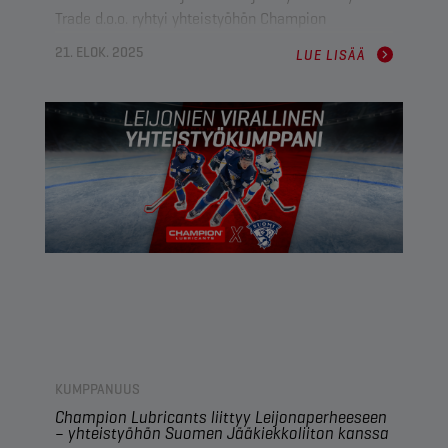
Trade d.o.o. ryhtyi yhteistyöhön Champion
Lubricantsin ja jakelijan Lager d.o.o. -yhtiön kanssa
21. ELOK. 2025
LUE LISÄÄ
kalustonsa huoltostrategian uudistamiseksi.
Vaihtamalla Championin raskaan kaluston
voiteluaineisiin Jerry Trade
saavutti
20%
pidemmät öljynvaihtovälit
,
ratkaisi
öljynkulutukseen liittyvät haasteet
ja
paransi
moottorin suojausta
useita merkkejä kattavassa
kalustossaan.
KUMPPANUUS
Champion Lubricants liittyy Leijonaperheeseen
– yhteistyöhön Suomen Jääkiekkoliiton kanssa