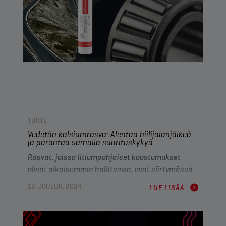
Trucks RLD-5 -luokituksia, minkä ansiosta
voiteluaine on yhteensopiva yhä useampien
alkuperäisvalmistajien moottoreiden kanssa.
TUOTE
Vedetön kalsiumrasva: Alentaa hiilijalanjälkeä
ja parantaa samalla suorituskykyä
Rasvat, joissa litiumpohjaiset koostumukset
olivat aikaisemmin hallitsevia, ovat siirtymässä
uuteen aikakauteen, jossa kestävä kehitys,
16. JOULUK. 2024
LUE LISÄÄ
korkea suorituskyky ja monipuolisuus ovat
ehdottomia edellytyksiä. Vedettömät
kalsiumrasvat (ANH CA) ovat johtava luotettava