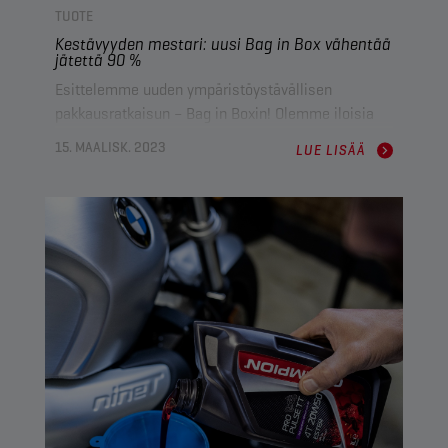
TUOTE
Kestävyyden mestari: uusi Bag in Box vähentää
jätettä 90 %
Esittelemme uuden ympäristöystävällisen
pakkausratkaisun – Bag in Boxin! Olemme iloisia
siitä, että olemme tuoneet markkinoille tämän
15. MAALISK. 2023
LUE LISÄÄ
vaihtoehtoisen pakkausvaihtoehdon, joka asettaa
uudet vertailukohdat niin voiteluaineille kuin
kestäville pakkauksillekin.