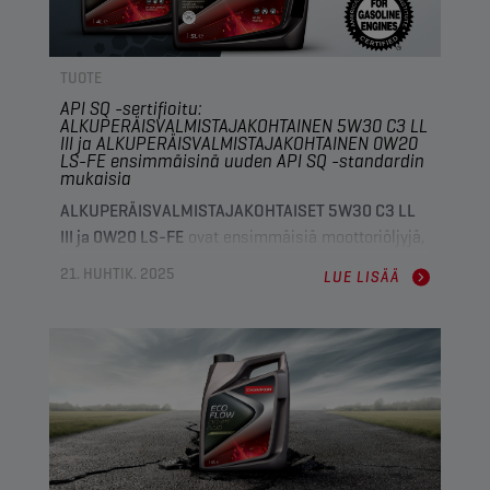
TUOTE
API SQ -sertifioitu:
ALKUPERÄISVALMISTAJAKOHTAINEN 5W30 C3 LL
III ja ALKUPERÄISVALMISTAJAKOHTAINEN 0W20
LS-FE ensimmäisinä uuden API SQ -standardin
mukaisia
ALKUPERÄISVALMISTAJAKOHTAISET 5W30 C3 LL
III ja 0W20 LS-FE
ovat ensimmäisiä moottoriöljyjä,
jotka on
sertifioitu uuden API SQ -standardin
21. HUHTIK. 2025
LUE LISÄÄ
mukaisesti
. Tämä standardi korvaa API SP:n
nykyaikaisten moottorien johtavana luokituksena.
Olemme keränneet tähän olennaiset tiedot, jotta
pysyt ajan tasalla.
Champion näyttää suuntaa uuden
API SQ
-
palveluluokan käyttöönotossa lisensoimalla kaksi
premium-luokan moottoriöljyä:
ALKUPERÄISVALMISTAJAKOHTAINEN 5W30 C3 LL