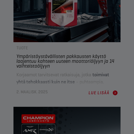
TUOTE
Ympäristöystävällisten pakkausten käyttö
laajentuu kahteen uuteen moottoriöljyyn ja 14
vaihteistoöljyyn
Korjaamot tarvitsevat ratkaisuja, jotka
toimivat
yhtä tehokkaasti kuin ne itse
– puhtaampia,
toimivampia ja tulevaisuutta varten suunniteltuja.
2. MAALISK. 2025
LUE LISÄÄ
Tästä syystä
laajennamme pussin sisältävien
pakkausten (BiB) valikoimaamme
, joka kattaa
yli
35 öljyä
, mukaan lukien
kaksi
uutta moottoriöljyä
ja 14 manuaali- ja automaattivaihteistoöljyä
.
Muovijätteen määrää 90 % vähentävä pakkaus
,
vuotamaton annostelu
ja
tilaa säästävä muotoilu