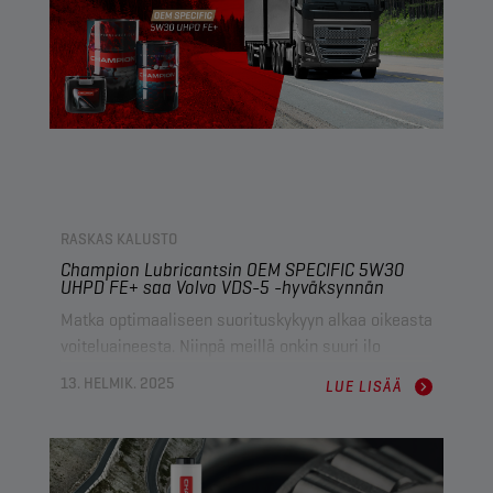
suorituskykyä innovaatioillaan ja huipputeknologian
voiteluaineilla. Lisäksi kehitetään yhdessä
edistyksellisiä ratkaisuja, jotka on räätälöity
kestämään kestävyyskilpailujen äärimmäisiä
olosuhteita.
RASKAS KALUSTO
Champion Lubricantsin OEM SPECIFIC 5W30
UHPD FE+ saa Volvo VDS-5 -hyväksynnän
Matka optimaaliseen suorituskykyyn alkaa oikeasta
voiteluaineesta. Niinpä meillä onkin suuri ilo
kertoa, että CHAMPION OEM SPECIFIC 5W30 UHPD
13. HELMIK. 2025
LUE LISÄÄ
FE+ on saanut Volvo VDS-5 -hyväksynnän, minkä
ansiosta se on nyt Volvon uusimpien raskaan
käytön moottorien voiteluun hyväksytty voiteluaine.
Sertifiointi koskee myös Mack EOS-5- ja Renault