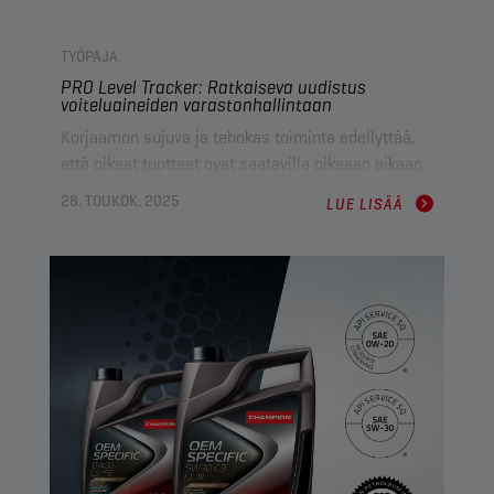
TYÖPAJA
PRO Level Tracker: Ratkaiseva uudistus
voiteluaineiden varastonhallintaan
Korjaamon sujuva ja tehokas toiminta edellyttää,
että oikeat tuotteet ovat saatavilla oikeaan aikaan.
Mutta mitä tapahtuu, kun moottoriöljy loppuu
28. TOUKOK. 2025
LUE LISÄÄ
varastosta yllättäen? Syntyy seisonta-aikoja,
palvelu viivästyy, asiakkaat turhautuvat. Siksi
Champion Lubricants
on aloittanut yhteistyön
FoxInsightsin
kanssa ja esitellyt
PRO Level
Trackerin
, mullistavan voiteluaineiden
valvontajärjestelmän, jonka tarkoituksena on pitää
korjaamot toiminnassa ilman keskeytyksiä.