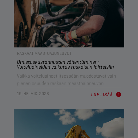
RASKAAT MAASTOAJONEUVOT
Omistuskustannusten vähentäminen:
Voiteluaineiden vaikutus raskaisiin laitteisiin
Vaikka voiteluaineet itsessään muodostavat vain
pienen osuuden raskaan maastoajoneuvon
kokonaiskustannuksista (TCO), niiden
19. HELMIK. 2026
LUE LISÄÄ
kokonaisvaikutus on paljon merkittävämpi.
Oikeiden korkealaatuisten moottoriöljyjen,
jäähdytysnesteiden ja rasvojen avulla voit
vähentää kulumia, parantaa polttoainetaloutta ja
ehkäistä hintavia seisonta-aikoja.
Voiteluaineasiantuntijamme Johan Van Hove