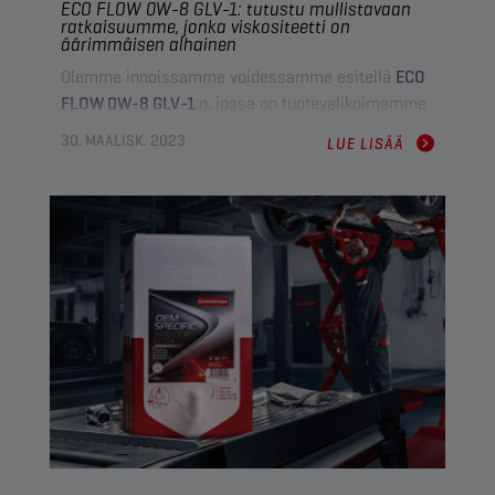
ECO FLOW 0W-8 GLV-1: tutustu mullistavaan
ratkaisuumme, jonka viskositeetti on
äärimmäisen alhainen
Olemme innoissamme voidessamme esitellä
ECO
FLOW 0W-8 GLV-1
:n, jossa on tuotevalikoimamme
alhaisin viskositeetti
!
30. MAALISK. 2023
LUE LISÄÄ