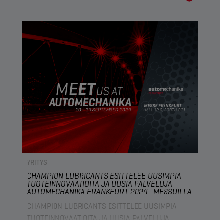
nyt avaamassa uutta tietä lanseeraamalla uuden
valikoiman jäähdytysnesteitä ja
jäätymisenestonesteitä, jotka ovat Euroopan
unionin uusimman lainsäädännön mukaisia.
Valikoima sisältää huipputeknisiä koostumuksia,
jotka soveltuvat henkilöautojen, raskaiden
ajoneuvojen ja moottoripyörien moottoreihin.
YRITYS
CHAMPION LUBRICANTS ESITTELEE UUSIMPIA
TUOTEINNOVAATIOITA JA UUSIA PALVELUJA
AUTOMECHANIKA FRANKFURT 2024 -MESSUILLA
CHAMPION LUBRICANTS ESITTELEE UUSIMPIA
TUOTEINNOVAATIOITA JA UUSIA PALVELUJA