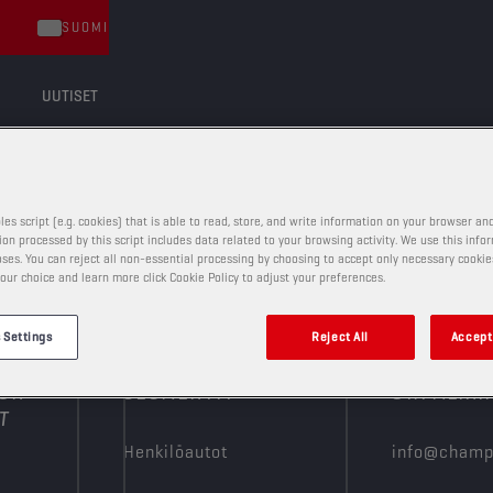
SUOMI
UUTISET
les script (e.g. cookies) that is able to read, store, and write information on your browser and
on processed by this script includes data related to your browsing activity. We use this info
ses. You can reject all non-essential processing by choosing to accept only necessary cookie
our choice and learn more click Cookie Policy to adjust your preferences.
 Settings
Reject All
Accept 
ION-
SEGMENTIT
OTA MEIHI
T
Henkilöautot
info@champ