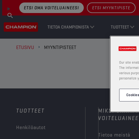
ETSI OMA VOITELUAINEESI
ETSI MYYNTIPISTE
TIETOA CHAMPIONISTA
TUOTTEET
ETUSIVU
MYYNTIPISTEET
Our site enab
The informati
LÖYDÄ SIJAINTI
various purpo
personalize y
Cookies
HAE NIMEN PERUSTEELLA
TUOTTEET
MIKSI CHAMP
VOITELUAINEE
Henkilöautot
KÄYTÄ NYKYISTÄ SIJAINTIA
Tietoa meistä