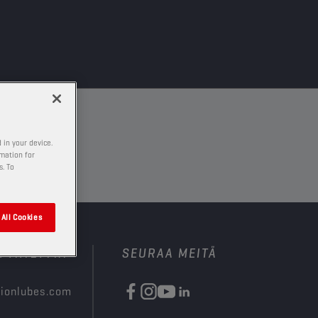
 in your device.
rmation for
s. To
All Cookies
N YHTEYTTÄ
SEURAA MEITÄ
ionlubes.com