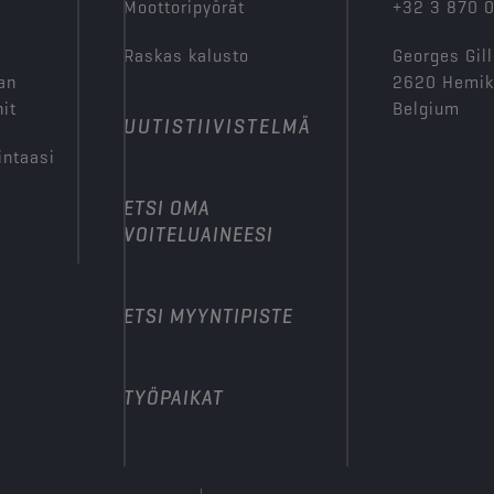
Moottoripyörät
+32 3 870 
Raskas kalusto
Georges Gill
an
2620 Hemi
it
Belgium
UUTISTIIVISTELMÄ
intaasi
ETSI OMA
VOITELUAINEESI
ETSI MYYNTIPISTE
TYÖPAIKAT