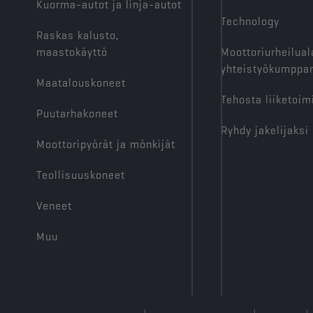
Kuorma-autot ja linja-autot
Suodata
Technology
Tyyppi
Raskas kalusto,
Jälleenmyynti
(979)
maastokäyttö
Moottoriurheilual
Autokorjaamo
yhteistyökumppan
(601)
Maatalouskoneet
Jakelu
(185)
Tehosta liiketoim
Alajakelija
(67)
Puutarhakoneet
Ryhdy jakelijaksi
1832
tulokset
Moottoripyörät ja mönkijät
Teollisuuskoneet
Veneet
Muu