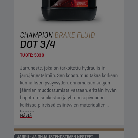
CHAMPION
BRAKE FLUID
DOT 3/4
TUOTE:
5039
Jarruneste, joka on tarkoitettu hydraulisiin
jarrujärjestelmiin. Sen koostumus takaa korkean
kemiallisen pysyvyyden, erinomaisen suojan
jäämien muodostumista vastaan, erittäin hyvän
hapettumisenkeston ja yhteensopivuuden
kaikissa piireissä esiintyvien materiaalien
kanssa.
Näytä
JARRU- JA OHJAUSTEHOSTIMEN NESTEET