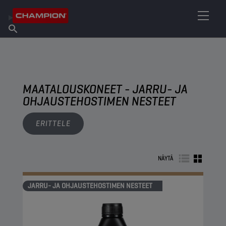
ETSI OMA VOITELUAINEESI
Etsi myyntipiste
Tietoa Championista
Tuotteet
suomi
Uutiset
MAATALOUSKONEET - JARRU- JA
OHJAUSTEHOSTIMEN NESTEET
ERITTELE
NÄYTÄ
JARRU- JA OHJAUSTEHOSTIMEN NESTEET