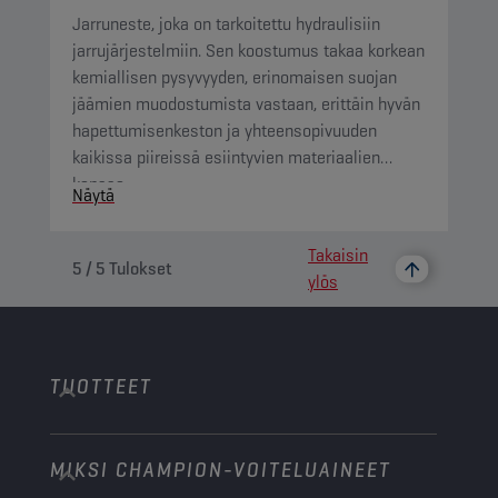
Jarruneste, joka on tarkoitettu hydraulisiin
jarrujärjestelmiin. Sen koostumus takaa korkean
kemiallisen pysyvyyden, erinomaisen suojan
jäämien muodostumista vastaan, erittäin hyvän
hapettumisenkeston ja yhteensopivuuden
kaikissa piireissä esiintyvien materiaalien
kanssa.
Näytä
Takaisin
5
/
5
Tulokset
ylös
TUOTTEET
MIKSI CHAMPION-VOITELUAINEET
Henkilöautot