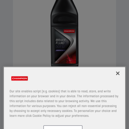
CHAMPION
BRAKE FLUID
DOT 5.1
Our site enables script (e.g. cookies) that is able to read, store, and write
information on your browser and in your device. The information processed by
TUOTE:
5038
this script includes data related to your browsing activity. We use this
information for various purposes. You can reject all non-essential processing
by choosing to accept only necessary cookies. To personalize your choice and
Tämä synteettinen jarruneste on tarkoitettu
learn more click Cookie Policy to adjust your preferences.
hydraulijarruihin, joissa jarrunesteen laatu on
ensisijaisen tärkeää. Koostumus takaa hyvän