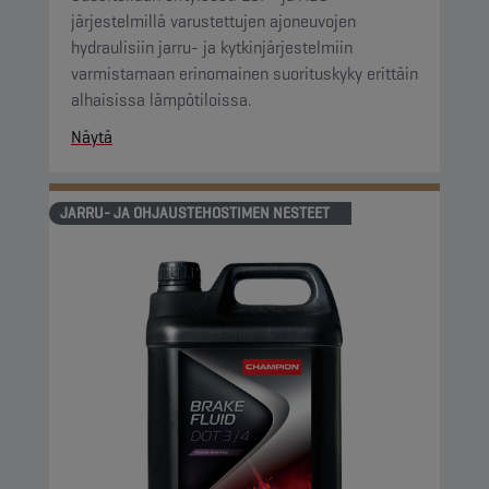
järjestelmillä varustettujen ajoneuvojen
hydraulisiin jarru- ja kytkinjärjestelmiin
varmistamaan erinomainen suorituskyky erittäin
alhaisissa lämpötiloissa.
Näytä
JARRU- JA OHJAUSTEHOSTIMEN NESTEET