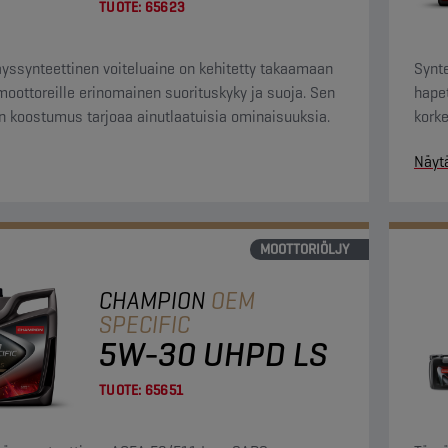
TUOTE:
65623
yssynteettinen voiteluaine on kehitetty takaamaan
Synte
ottoreille erinomainen suorituskyky ja suoja. Sen
hape
en koostumus tarjoaa ainutlaatuisia ominaisuuksia.
korke
omina
Näyt
MOOTTORIÖLJY
CHAMPION
OEM
SPECIFIC
5W-30 UHPD LS
TUOTE:
65651