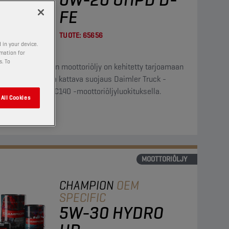
FE
TUOTE:
65656
 in your device.
rmation for
s. To
täyssynteettinen moottoriöljy on kehitetty tarjoamaan
a suorituskyky ja kattava suojaus Daimler Truck -
oreille DTFR 15C140 -moottoriöljyluokituksella.
All Cookies
ä
MOOTTORIÖLJY
CHAMPION
OEM
SPECIFIC
5W-30 HYDRO