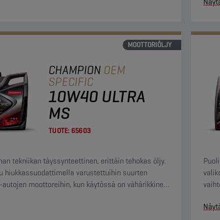
Näyt
MOOTTORIÖLJY
CHAMPION
OEM
SPECIFIC
10W40 ULTRA
MS
TUOTE:
65603
n tekniikan täyssynteettinen, erittäin tehokas öljy.
Puoli
u hiukkassuodattimella varustettuihin suurten
valik
autojen moottoreihin, kun käytössä on vähärikkinen
vaiht
(enintään 50 ppm).
korke
Näyt