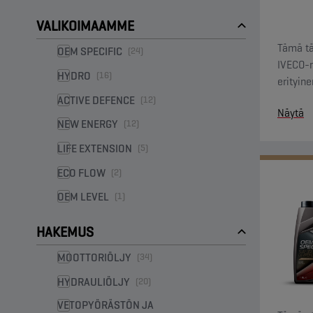
VALIKOIMAAMME
Tämä tä
OEM SPECIFIC
(24)
IVECO-mo
HYDRO
(16)
erityin
ACTIVE DEFENCE
(12)
Näytä
NEW ENERGY
(12)
LIFE EXTENSION
(5)
ECO FLOW
(2)
OEM LEVEL
(1)
HAKEMUS
MOOTTORIÖLJY
(34)
HYDRAULIÖLJY
(20)
VETOPYÖRÄSTÖN JA