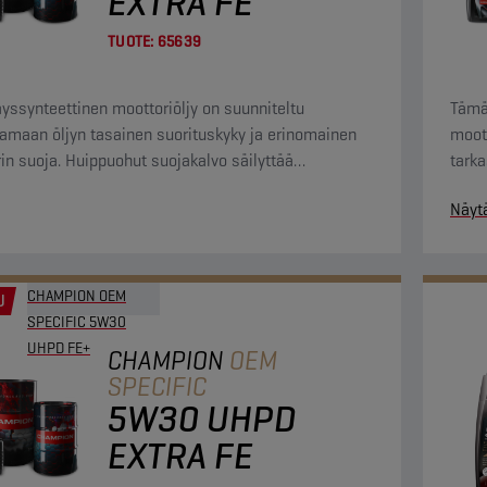
EXTRA FE
TUOTE:
65639
yssynteettinen moottoriöljy on suunniteltu
Tämä
amaan öljyn tasainen suorituskyky ja erinomainen
moott
in suoja. Huippuohut suojakalvo säilyttää
tarka
iset suojausominaisuutensa laajalla lämpötila-
Näyt
.
CHAMPION OEM
U
SPECIFIC 5W30
UHPD FE+
CHAMPION
OEM
SPECIFIC
5W30 UHPD
EXTRA FE