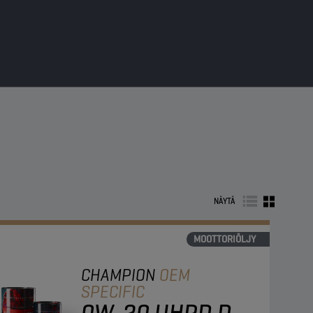
NÄYTÄ
MOOTTORIÖLJY
CHAMPION
OEM
SPECIFIC
0W-20 UHPD D-