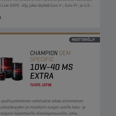
 Low SAPS -öljy, joka täyttää Euro V-, Euro VI- ja U.S.
07 -päästöstandardit.
ä
MOOTTORIÖLJY
CHAMPION
OEM
SPECIFIC
10W-40 MS
EXTRA
TUOTE:
15756
 puolisynteettinen voiteluaine takaa erinomaisen
uskestävyyden ja moottorin suojan useille katu- ja
oajoon käytettäville dieselajoneuvoille, jotka