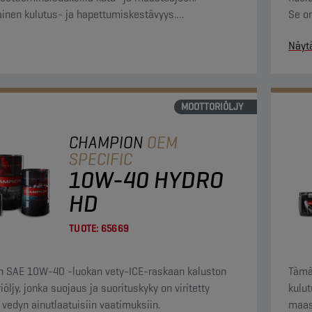
inen kulutus- ja hapettumiskestävyys.
Se on
ittelyjärjestelmillä varustetuille moottoreille.
EPA 
Näyt
MOOTTORIÖLJY
CHAMPION
OEM
SPECIFIC
10W-40 HYDRO
HD
TUOTE:
65669
 SAE 10W-40 -luokan vety-ICE-raskaan kaluston
Tämä
öljy, jonka suojaus ja suorituskyky on viritetty
kulut
i vedyn ainutlaatuisiin vaatimuksiin.
maast