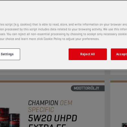
5W30 ULTRA
TUOTE:
1215
les script (e.g. cookies) that is able to read, store, and write information on your browser and
on processed by this script includes data related to your browsing activity. We use this info
ses. You can reject all non-essential processing by choosing to accept only necessary cookie
teettinen Ultra High Performance Diesel -
Tämä 
our choice and learn more click Cookie Policy to adjust your preferences.
iöljy, joka täyttää raskaiden kuorma-autojen tiukat
korke
skykyvaatimukset. Se suojaa ihanteellisesti
moott
 Settings
Reject All
Accept 
elta ja ikääntymiseltä.
Näyt
MOOTTORIÖLJY
CHAMPION
OEM
SPECIFIC
5W20 UHPD