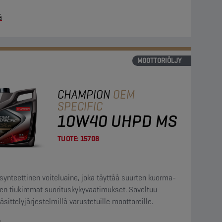
lyttävät 10W40-moottoriöljyä.
ä
MOOTTORIÖLJY
CHAMPION
OEM
SPECIFIC
10W40 UHPD MS
TUOTE:
15708
synteettinen voiteluaine, joka täyttää suurten kuorma-
jen tiukimmat suorituskykyvaatimukset. Soveltuu
käsittelyjärjestelmillä varustetuille moottoreille.