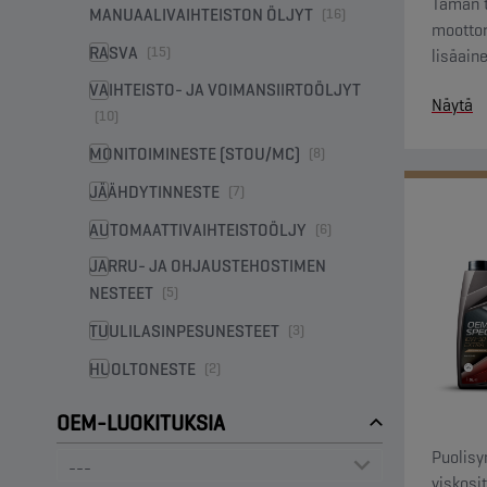
Tämän 
MANUAALIVAIHTEISTON ÖLJYT
(16)
moottor
RASVA
(15)
lisäain
suoritu
VAIHTEISTO- JA VOIMANSIIRTOÖLJYT
Näytä
ansiost
(10)
suojauk
MONITOIMINESTE (STOU/MC)
(8)
JÄÄHDYTINNESTE
(7)
AUTOMAATTIVAIHTEISTOÖLJY
(6)
JARRU- JA OHJAUSTEHOSTIMEN
NESTEET
(5)
TUULILASINPESUNESTEET
(3)
HUOLTONESTE
(2)
OEM-LUOKITUKSIA
Puolisy
viskosi