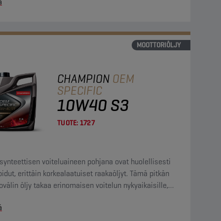
ä
MOOTTORIÖLJY
CHAMPION
OEM
SPECIFIC
10W40 S3
TUOTE:
1727
synteettisen voiteluaineen pohjana ovat huolellisesti
oidut, erittäin korkealaatuiset raakaöljyt. Tämä pitkän
ovälin öljy takaa erinomaisen voitelun nykyaikaisille,
an suorituskyvyn dieselmoottoreille.
ä