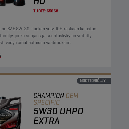
HD
TUOTE:
65668
 on SAE 5W-30 -luokan vety-ICE-raskaan kaluston
oriöljy, jonka suojaus ja suorituskyky on viritetty
sti vedyn ainutlaatuisiin vaatimuksiin.
ä
MOOTTORIÖLJY
CHAMPION
OEM
SPECIFIC
5W30 UHPD
EXTRA