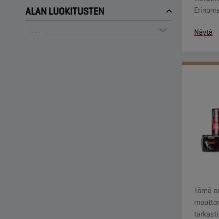
Erinoma
ALAN LUOKITUSTEN
Jälkikäs
Näytä
Tämä on
moottori
tarkast