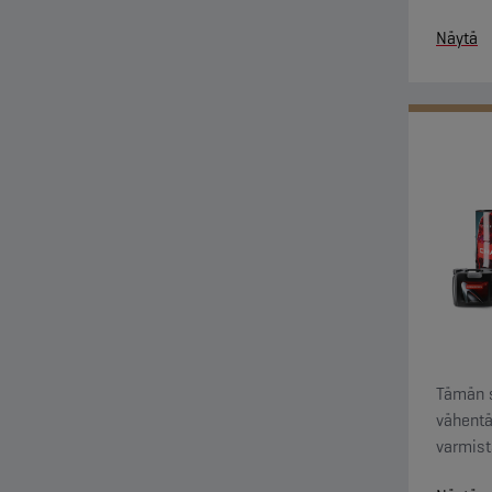
Näytä
Tämän s
vähentä
varmist
erinoma