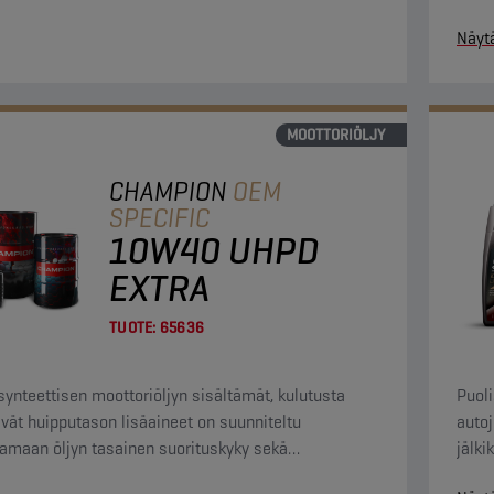
edel
Näyt
MOOTTORIÖLJY
CHAMPION
OEM
SPECIFIC
10W40 UHPD
EXTRA
TUOTE:
65636
ynteettisen moottoriöljyn sisältämät, kulutusta
Puoli
vät huipputason lisäaineet on suunniteltu
auto
amaan öljyn tasainen suorituskyky sekä
jälki
inen moottorin suoja.