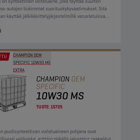
on synteettinen voiteluaine, joka täyttää suurten
ma-autojen tiukimmat suorituskykyvaatimukset. Sitä
an käyttää jälkikäsittelyjärjestelmillä varustetuissa
toreissa.
ä
CHAMPION OEM
TTU
SPECIFIC 10W30 MS
EXTRA
CHAMPION
OEM
SPECIFIC
10W30 MS
TUOTE:
15725
n puolisynteettisen voiteluaineen pohjana ovat
llisesti valikoidut, erittäin pitkälle jalostetut raakaöljyt.