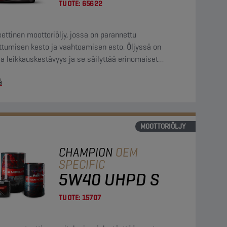
TUOTE:
65622
ettinen moottoriöljy, jossa on parannettu
ttumisen kesto ja vaahtoamisen esto. Öljyssä on
a leikkauskestävyys ja se säilyttää erinomaiset
isuutensa koko öljynvaihtovälin ajan.
ä
MOOTTORIÖLJY
CHAMPION
OEM
SPECIFIC
5W40 UHPD S
TUOTE:
15707