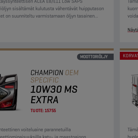
täyssynteettisen ACEA E8/E11 Low SAPS
Tämä 
iöljyn sisältämät kulutusta vähentävät huipputason
kuor
eet on suunniteltu varmistamaan öljyn tasainen
voida
skyky ja erinomainen moottorin suoja. Niiden
moot
Näyt
a öljynvaihtovälejä voidaan pidentää moottorin
sesta tinkimättä.
KORVA
MOOTTORIÖLJY
CHAMPION
OEM
SPECIFIC
10W30 MS
EXTRA
TUOTE:
15755
nteettinen voiteluaine parannetuilla
Tämä
teettiominaisuuksilla katu- ja maastoajoon.
huole