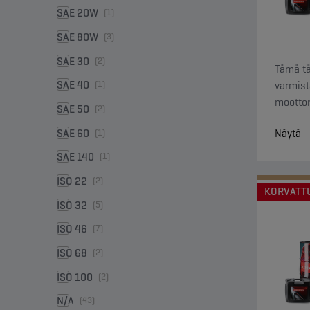
SAE 20W
(1)
SAE 80W
(3)
SAE 30
(2)
Tämä tä
SAE 40
varmist
(1)
moottor
SAE 50
(2)
erinoma
SAE 60
Näytä
(1)
alueella
SAE 140
(1)
ISO 22
(2)
KORVATT
ISO 32
(5)
ISO 46
(7)
ISO 68
(2)
ISO 100
(2)
N/A
(43)