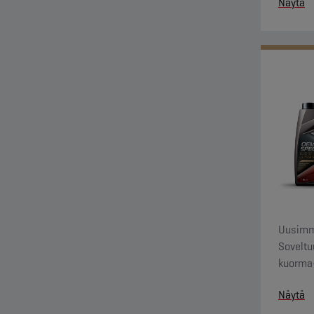
Näytä
Uusimma
Soveltu
kuorma-
diesel 
Näytä