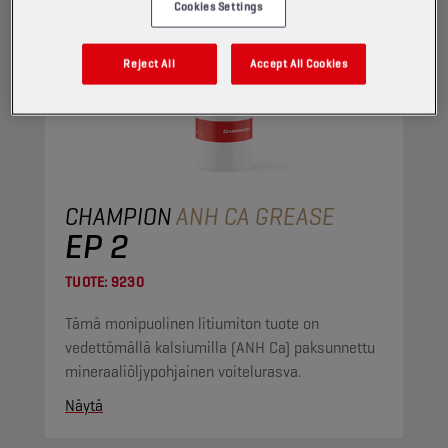
Cookies Settings
Reject All
Accept All Cookies
CHAMPION
ANH CA GREASE
EP 2
TUOTE:
9230
Tämä monipuolinen litiumiton tuote on
vedettömällä kalsiumilla (ANH Ca) paksunnettu
mineraaliöljypohjainen voitelurasva.
Näytä