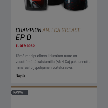
CHAMPION
ANH CA GREASE
EP 0
TUOTE:
9282
Tämä monipuolinen litiumiton tuote on
vedettömällä kalsiumilla (ANH Ca) paksunnettu
mineraaliöljypohjainen voitelurasva.
Näytä
RASVA