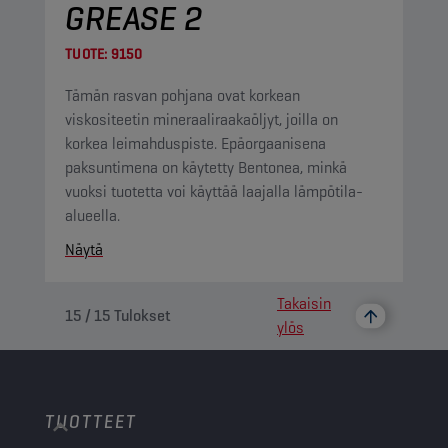
GREASE 2
TUOTE:
9150
Tämän rasvan pohjana ovat korkean
viskositeetin mineraaliraakaöljyt, joilla on
korkea leimahduspiste. Epäorgaanisena
paksuntimena on käytetty Bentonea, minkä
vuoksi tuotetta voi käyttää laajalla lämpötila-
alueella.
Näytä
Takaisin
15
/
15
Tulokset
ylös
TUOTTEET