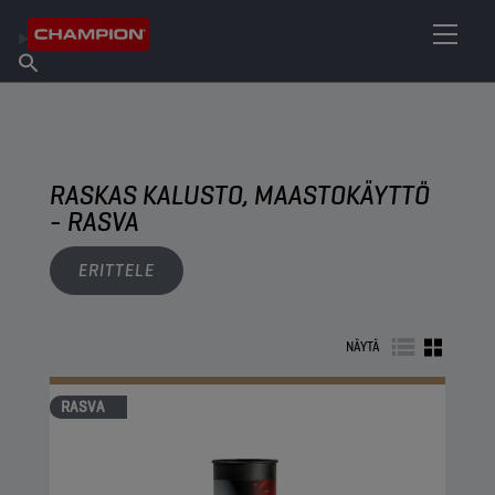
ETSI OMA VOITELUAINEESI
Etsi myyntipiste
Tietoa Championista
Tuotteet
suomi
Uutiset
RASKAS KALUSTO, MAASTOKÄYTTÖ
- RASVA
ERITTELE
NÄYTÄ
RASVA