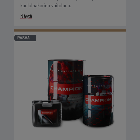
kuulalaakerien voiteluun.
Näytä
RASVA