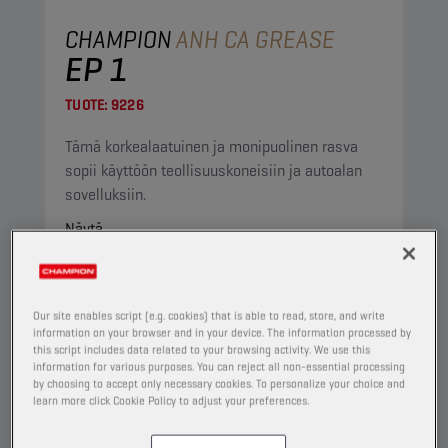
CHAMPION
ANH CA GREASE
EP 1
TUOTE:
9226
Tämä korkealaatuinen ja monipuolinen rasva
sopii käyttöön teollisuuskoneisiin ja autoalan
sovelluksiin.
Näytä
RASVA
Our site enables script (e.g. cookies) that is able to read, store, and write
information on your browser and in your device. The information processed by
this script includes data related to your browsing activity. We use this
information for various purposes. You can reject all non-essential processing
by choosing to accept only necessary cookies. To personalize your choice and
learn more click Cookie Policy to adjust your preferences.