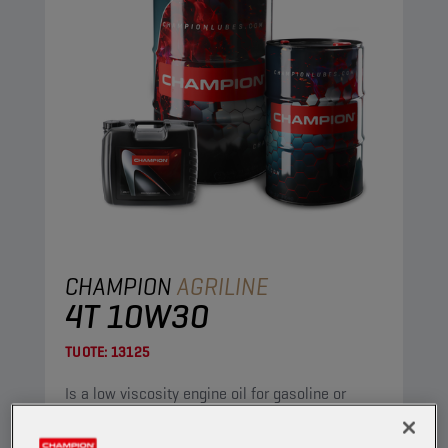
CHAMPION
AGRILINE
4T 10W30
TUOTE:
13125
Is a low viscosity engine oil for gasoline or
diesel engines. It combines a good fluidity at
low temperature with a low ash content, while