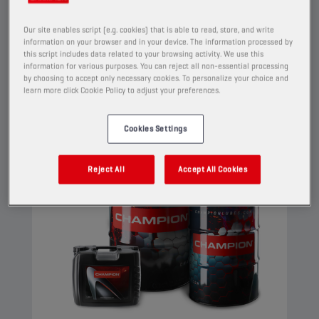
maintaining excellent detergent and dispersant
properties.
Our site enables script (e.g. cookies) that is able to read, store, and write
information on your browser and in your device. The information processed by
Näytä
this script includes data related to your browsing activity. We use this
information for various purposes. You can reject all non-essential processing
by choosing to accept only necessary cookies. To personalize your choice and
learn more click Cookie Policy to adjust your preferences.
MOOTTORIÖLJY
Cookies Settings
Reject All
Accept All Cookies