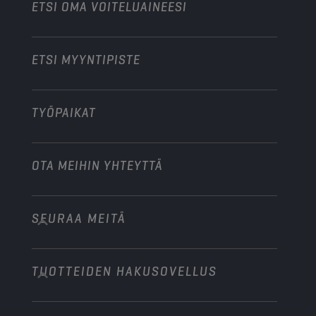
Moottoripyörät ja mönkijät
ETSI OMA VOITELUAINEESI
Raskas kalusto
Ryhdy jakelijaksi
Teollisuuskoneet
ETSI MYYNTIPISTE
Veneet
Muu
TYÖPAIKAT
OTA MEIHIN YHTEYTTÄ
SEURAA MEITÄ
info@championlubes.com
+32 3 870 00 20
TUOTTEIDEN HAKUSOVELLUS
Georges Gilliotstraat, 52 2620 Hemiksem
Belgium