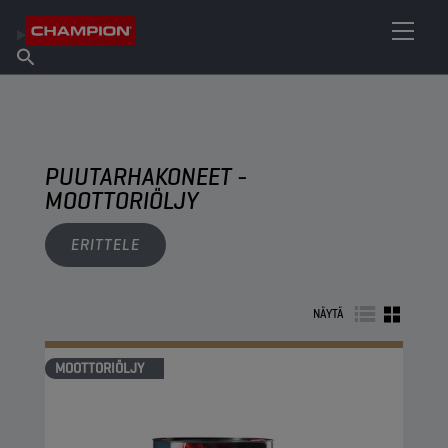
ETSI OMA VOITELUAINEESI
Etsi myyntipiste
Tietoa Championista
Tuotteet
suomi
Uutiset
PUUTARHAKONEET -
MOOTTORIÖLJY
ERITTELE
NÄYTÄ
MOOTTORIÖLJY