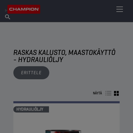
ETSI OMA VOITELUAINEESI
Etsi myyntipiste
Tietoa Championista
Tuotteet
suomi
Uutiset
RASKAS KALUSTO, MAASTOKÄYTTÖ
- HYDRAULIÖLJY
ERITTELE
NÄYTÄ
HYDRAULIÖLJY