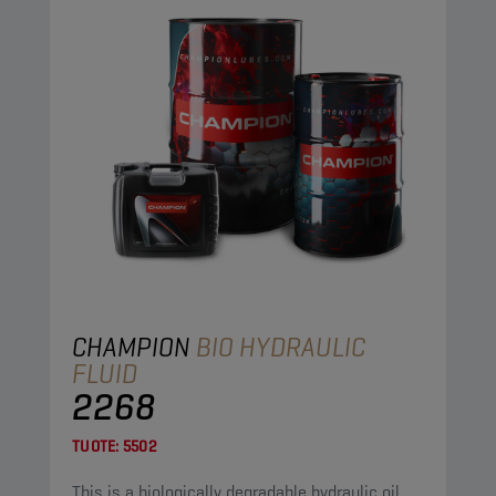
CHAMPION
BIO HYDRAULIC
FLUID
2268
TUOTE:
5502
This is a biologically degradable hydraulic oil