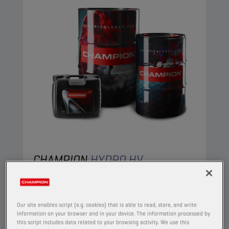
CHAMPION
HYDRO HV
ISO 22
TUOTE:
4404
Our site enables script (e.g. cookies) that is able to read, store, and write
A high viscosity index paraffinic oil, based on
information on your browser and in your device. The information processed by
this script includes data related to your browsing activity. We use this
selected ingredients, specifically intended for