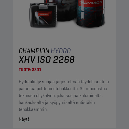
CHAMPION
HYDRO
XHV ISO 2268
TUOTE:
3301
Hydrauliöljy suojaa järjestelmää täydellisesti ja
parantaa polttoainetehokkuutta. Se muodostaa
teknisen öljykalvon, joka suojaa kulumiselta,
hankaukselta ja syöpymiseltä entistäkin
tehokkaammin.
Näytä