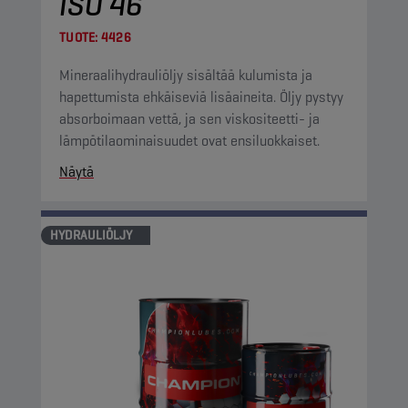
ISO 46
TUOTE:
4426
Mineraalihydrauliöljy sisältää kulumista ja
hapettumista ehkäiseviä lisäaineita. Öljy pystyy
absorboimaan vettä, ja sen viskositeetti- ja
lämpötilaominaisuudet ovat ensiluokkaiset.
Näytä
HYDRAULIÖLJY