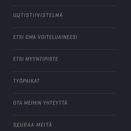
Technology
Maatalouskoneet
UUTISTIIVISTELMÄ
Henkilöautot
Moottoriurheilualan yhteistyökumppanit
Puutarhakoneet
Moottoripyörät
Tehosta liiketoimintaasi
Moottoripyörät ja mönkijät
ETSI OMA VOITELUAINEESI
Raskas kalusto
Ryhdy jakelijaksi
Teollisuuskoneet
ETSI MYYNTIPISTE
Veneet
Muu
TYÖPAIKAT
OTA MEIHIN YHTEYTTÄ
SEURAA MEITÄ
info@championlubes.com