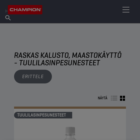
ETSI OMA VOITELUAINEESI
Etsi myyntipiste
Tietoa Championista
Tuotteet
suomi
Uutiset
RASKAS KALUSTO, MAASTOKÄYTTÖ
- TUULILASINPESUNESTEET
ERITTELE
NÄYTÄ
TUULILASINPESUNESTEET