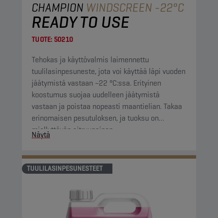
CHAMPION
WINDSCREEN -22°C
READY TO USE
TUOTE:
50210
Tehokas ja käyttövalmis laimennettu
tuulilasinpesuneste, jota voi käyttää läpi vuoden
jäätymistä vastaan –22 °C:ssa. Erityinen
koostumus suojaa uudelleen jäätymistä
vastaan ja poistaa nopeasti maantielian. Takaa
erinomaisen pesutuloksen, ja tuoksu on
miellyttävän sitruunainen.
Näytä
TUULILASINPESUNESTEET