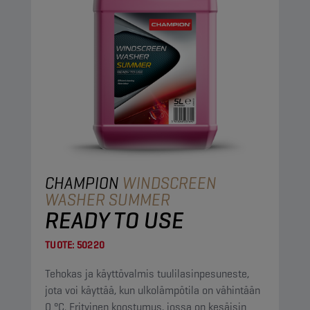
CHAMPION
WINDSCREEN
WASHER SUMMER
READY TO USE
TUOTE:
50220
Tehokas ja käyttövalmis tuulilasinpesuneste,
jota voi käyttää, kun ulkolämpötila on vähintään
0 °C. Erityinen koostumus, jossa on kesäisin