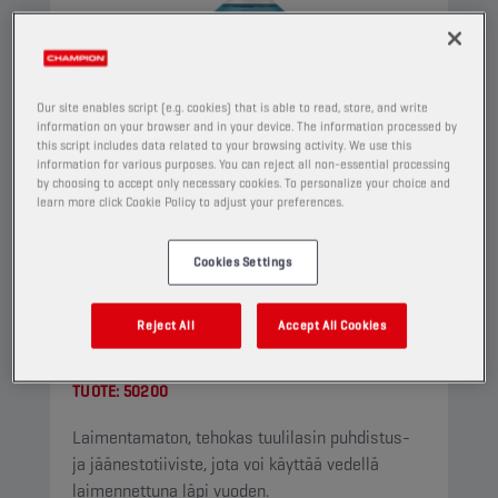
Our site enables script (e.g. cookies) that is able to read, store, and write
information on your browser and in your device. The information processed by
this script includes data related to your browsing activity. We use this
information for various purposes. You can reject all non-essential processing
by choosing to accept only necessary cookies. To personalize your choice and
learn more click Cookie Policy to adjust your preferences.
Cookies Settings
CHAMPION
WINDSCREEN
Reject All
Accept All Cookies
CONCENTRATE
TUOTE:
50200
Laimentamaton, tehokas tuulilasin puhdistus-
ja jäänestotiiviste, jota voi käyttää vedellä
laimennettuna läpi vuoden.