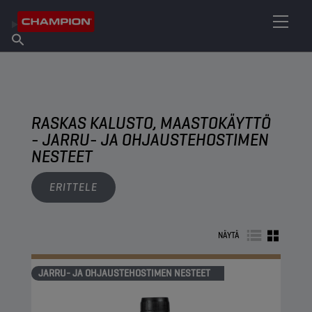
ETSI OMA VOITELUAINEESI
Etsi myyntipiste
Tietoa Championista
Tuotteet
suomi
Uutiset
RASKAS KALUSTO, MAASTOKÄYTTÖ
- JARRU- JA OHJAUSTEHOSTIMEN
NESTEET
ERITTELE
NÄYTÄ
JARRU- JA OHJAUSTEHOSTIMEN NESTEET