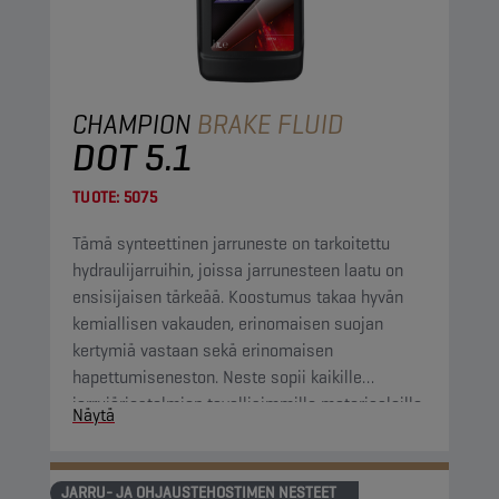
CHAMPION
BRAKE FLUID
DOT 5.1
TUOTE:
5075
Tämä synteettinen jarruneste on tarkoitettu
hydraulijarruihin, joissa jarrunesteen laatu on
ensisijaisen tärkeää. Koostumus takaa hyvän
kemiallisen vakauden, erinomaisen suojan
kertymiä vastaan sekä erinomaisen
hapettumiseneston. Neste sopii kaikille
jarrujärjestelmien tavallisimmille materiaaleille.
Näytä
JARRU- JA OHJAUSTEHOSTIMEN NESTEET