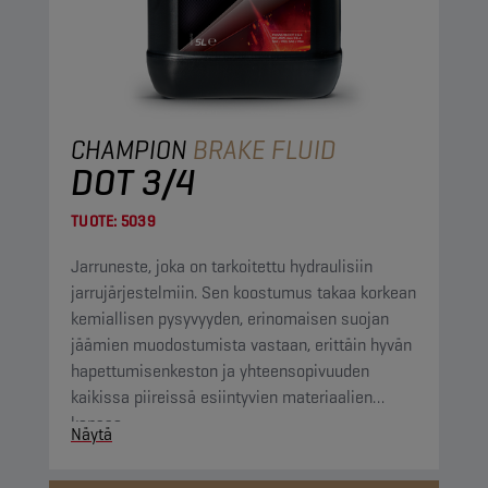
CHAMPION
BRAKE FLUID
DOT 3/4
TUOTE:
5039
Jarruneste, joka on tarkoitettu hydraulisiin
jarrujärjestelmiin. Sen koostumus takaa korkean
kemiallisen pysyvyyden, erinomaisen suojan
jäämien muodostumista vastaan, erittäin hyvän
hapettumisenkeston ja yhteensopivuuden
kaikissa piireissä esiintyvien materiaalien
kanssa.
Näytä