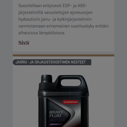
Suositellaan erityisesti ESP- ja ABS-
järjestelmillä varustettujen ajoneuvojen
hydraulisiin jarru- ja kytkinjärjestelmiin
varmistamaan erinomainen suorituskyky erittäin
alhaisissa lämpötiloissa.
Näytä
JARRU- JA OHJAUSTEHOSTIMEN NESTEET