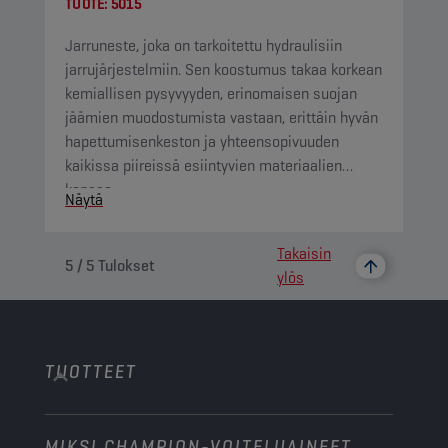
TUOTE:
5015
Jarruneste, joka on tarkoitettu hydraulisiin
jarrujärjestelmiin. Sen koostumus takaa korkean
kemiallisen pysyvyyden, erinomaisen suojan
jäämien muodostumista vastaan, erittäin hyvän
hapettumisenkeston ja yhteensopivuuden
kaikissa piireissä esiintyvien materiaalien
kanssa.
Näytä
Takaisin
5
/
5
Tulokset
ylös
TUOTTEET
MIKSI CHAMPION-VOITELUAINEET
Henkilöautot