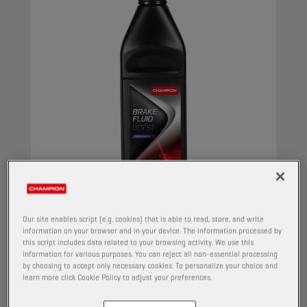
CHAMPION
BRAKE FLUID
Our site enables script (e.g. cookies) that is able to read, store, and write
DOT 5.1
information on your browser and in your device. The information processed by
this script includes data related to your browsing activity. We use this
information for various purposes. You can reject all non-essential processing
TUOTE:
5038
by choosing to accept only necessary cookies. To personalize your choice and
learn more click Cookie Policy to adjust your preferences.
Tämä synteettinen jarruneste on tarkoitettu
hydraulijarruihin, joissa jarrunesteen laatu on