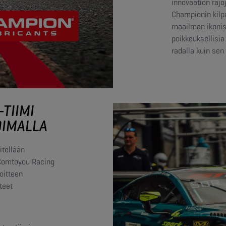
innovaation raj
Championin kilpa
maailman ikonis
poikkeuksellisia
radalla kuin sen 
TIIMI
OIMALLA
itellään
 Comtoyou Racing
oitteen
teet