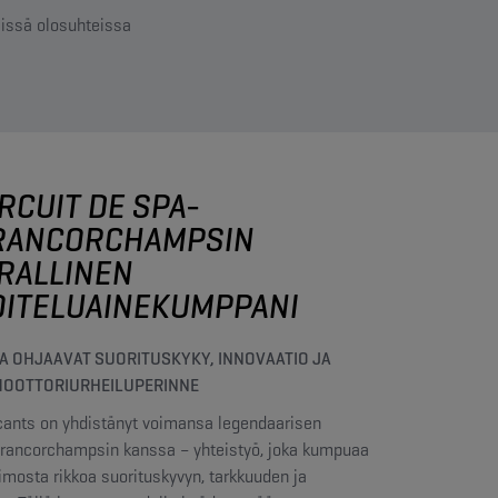
sissä olosuhteissa
RCUIT DE SPA-
RANCORCHAMPSIN
IRALLINEN
OITELUAINEKUMPPANI
TA OHJAAVAT SUORITUSKYKY, INNOVAATIO JA
MOOTTORIURHEILUPERINNE
ants on yhdistänyt voimansa legendaarisen
Francorchampsin kanssa – yhteistyö, joka kumpuaa
imosta rikkoa suorituskyvyn, tarkkuuden ja