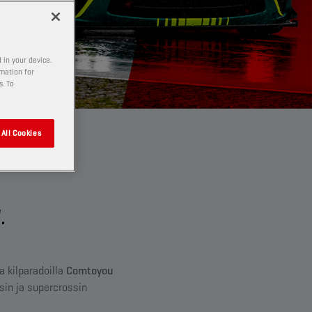
 in your device.
rmation for
s. To
All Cookies
.
 kilparadoilla
Comtoyou
sin ja supercrossin