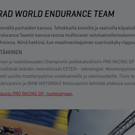
AD WORLD ENDURANCE TEAM​
emällä parhaiden kanssa. Tehokkailla koneilla ja vaativilla kilpa
rance Teamin kanssa testaa mullistavat voiteluaineformulamme
hteissa. Niinä hetkinä, kun maailmanlaajuinen suorituskyky riippu
TTÄMINEN
vyn ja luotettavuuden Championin poikkeuksellisiin PRO RACING GP -
a sisältävät brändin innovatiiviset ESTER+ -teknologiat. Moottoripyöri
tö uusille moottoripyörien voiteluaineille ja oheistuotteille. Tiivis t
bricantsin ja BMW MOTORRAD Motorsportin kehittää yhdessä uusia k
e. Tutustu PRO RACING GP -tuotesarjaan.