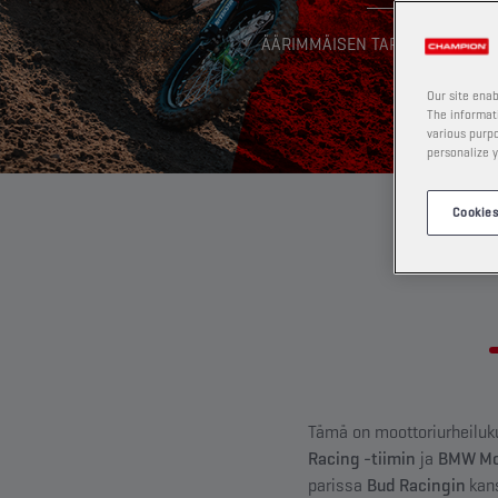
ÄÄRIMMÄISEN TARKKAAN TEST
Our site enab
The informati
various purpo
personalize y
Cookies
Tämä on moottoriurheilu
Racing -tiimin
ja
BMW Mot
parissa
Bud Racingin
kan