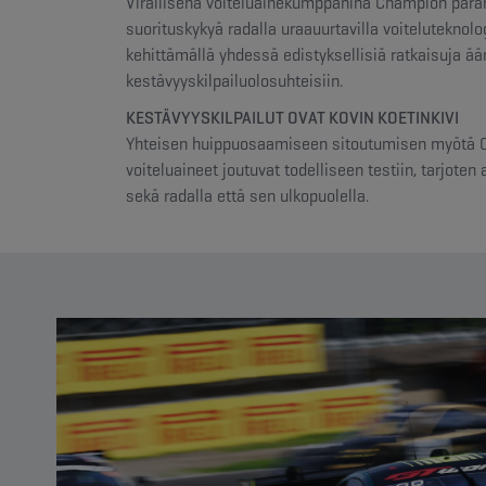
Virallisena voiteluainekumppanina Champion paran
suorituskykyä radalla uraauurtavilla voiteluteknolo
kehittämällä yhdessä edistyksellisiä ratkaisuja ä
kestävyyskilpailuolosuhteisiin.
KESTÄVYYSKILPAILUT OVAT KOVIN KOETINKIVI
Yhteisen huippuosaamiseen sitoutumisen myötä 
voiteluaineet joutuvat todelliseen testiin, tarjoten
sekä radalla että sen ulkopuolella.