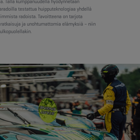
oja. Tällä kumppanuudella hyödynnetään
radoilla testattua huipputeknologiaa yhdellä
immista radoista. Tavoitteena on tarjota
 ratkaisuja ja unohtumattomia elämyksiä – niin
ulkopuolellakin.