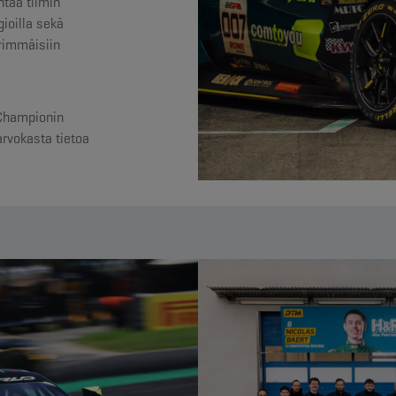
taa tiimin
gioilla sekä
ärimmäisiin
Championin
 arvokasta tietoa