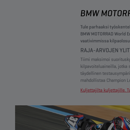
BMW MOTORR
Tule parhaaksi työskentel
BMW MOTORRAD World Endu
vaativimmissa kilpaolosu
RAJA-ARVOJEN YLI
Tiimi maksimoi suoritusky
kilpavoiteluaineilla, jotk
täydellinen testausympäris
mahdollistaa Champion Lu
Kuljettajilta kuljettajill