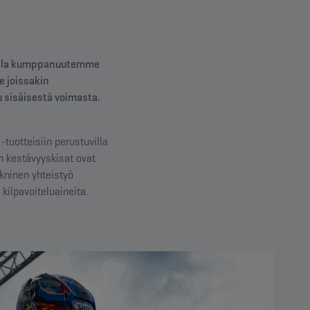
iluilla kumppanuutemme
 joissakin
u sisäisestä voimasta.
tuotteisiin perustuvilla
en kestävyyskisat ovat
ekninen yhteistyö
ilpavoiteluaineita.