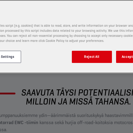
ATTUA
les script (e.g. cookies) that is able to read, store, and write information on your browser and
on processed by this script includes data related to your browsing activity. We use this info
ses. You can reject all non-essential processing by choosing to accept only necessary cookie
our choice and learn more click Cookie Policy to adjust your preferences.
 Settings
Reject All
Accept 
SAAVUTA TÄYSI POTENTIAALISI
MILLOIN JA MISSÄ TAHANSA.
kumppanuuksiemme ydin—äärimmäistä suorituskykyä haastavimmilla
orrad EWC -tiimin
kanssa sekä hurjia off-road-koitoksia motocros
ssa.