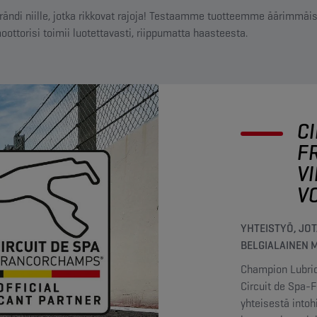
ändi niille, jotka rikkovat rajoja! Testaamme tuotteemme äärimmäi
ttorisi toimii luotettavasti, riippumatta haasteesta.
CI
F
V
V
YHTEISTYÖ, JO
BELGIALAINEN 
Champion Lubric
Circuit de Spa-
yhteisestä intoh