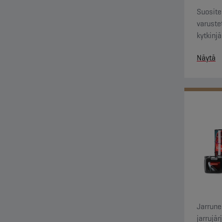
Suosite
varuste
kytkinj
erittäin
Näytä
Jarrunes
jarrujä