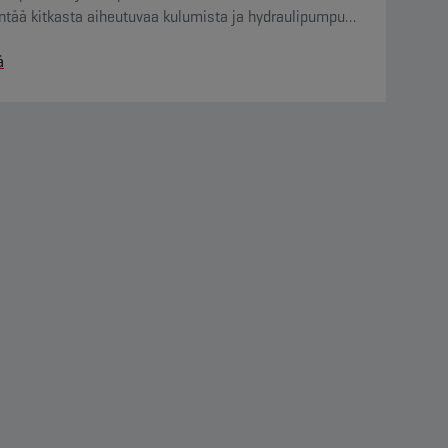
ntää kitkasta aiheutuvaa kulumista ja hydraulipumpun
tamaa ääntä.
ä