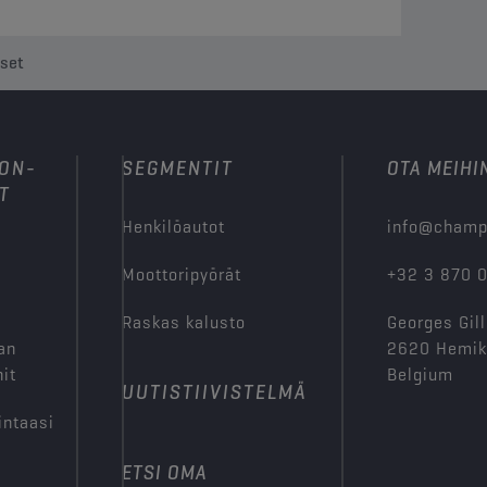
kset
ION-
SEGMENTIT
OTA MEIHI
T
Henkilöautot
info@champ
Moottoripyörät
+32 3 870 
Raskas kalusto
Georges Gill
an
2620 Hemi
it
Belgium
UUTISTIIVISTELMÄ
intaasi
ETSI OMA