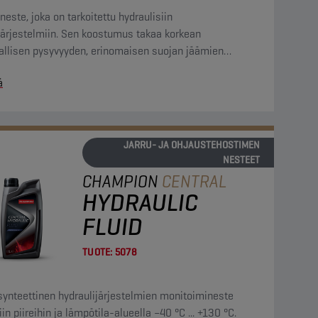
neste, joka on tarkoitettu hydraulisiin
järjestelmiin. Sen koostumus takaa korkean
allisen pysyvyyden, erinomaisen suojan jäämien
ostumista vastaan, erittäin hyvän hapettumisenkeston
ä
teensopivuuden kaikissa piireissä esiintyvien
riaalien kanssa.
JARRU- JA OHJAUSTEHOSTIMEN
NESTEET
CHAMPION
CENTRAL
HYDRAULIC
FLUID
TUOTE:
5078
synteettinen hydraulijärjestelmien monitoimineste
iin piireihin ja lämpötila-alueella –40 °C ... +130 °C.