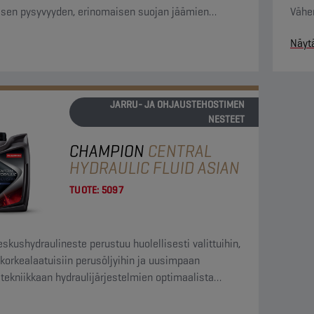
isen pysyvyyden, erinomaisen suojan jäämien
Vähe
umista vastaan, erittäin hyvän hapettumisenkeston
tuot
Näyt
ensopivuuden kaikissa piireissä esiintyvien
alien kanssa.
JARRU- JA OHJAUSTEHOSTIMEN
NESTEET
CHAMPION
CENTRAL
HYDRAULIC FLUID ASIAN
TUOTE:
5097
skushydraulineste perustuu huolellisesti valittuihin,
n korkealaatuisiin perusöljyihin ja uusimpaan
etekniikkaan hydraulijärjestelmien optimaalista
aa varten.