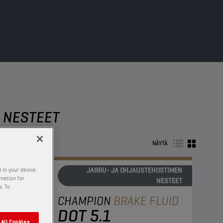
 NESTEET
NÄYTÄ
JARRU- JA OHJAUSTEHOSTIMEN
 in your device.
rmation for
NESTEET
s. To
CHAMPION
BRAKE FLUID
DOT 5.1
All Cookies