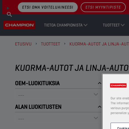
ETSI OMA VOITELUAINEESI
ETSI MYYNTIPISTE
TIETOA CHAMPIONISTA
TUOTTEET
ETUSIVU
TUOTTEET
KUORMA-AUTOT JA LINJA-AU
KUORMA-AUTOT JA LINJA-AUTO
OEM-LUOKITUKSIA
Our site enab
The informati
ALAN LUOKITUSTEN
various purpo
personalize y
Cookies