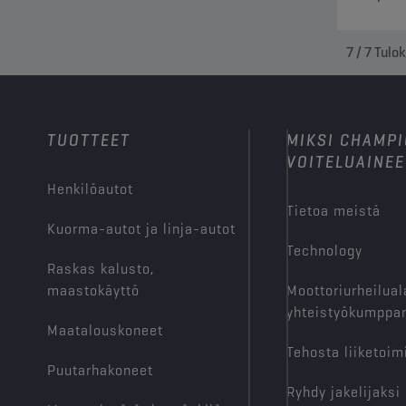
7
/
7
Tulo
TUOTTEET
MIKSI CHAMP
VOITELUAINEE
Henkilöautot
Tietoa meistä
Kuorma-autot ja linja-autot
Technology
Raskas kalusto,
maastokäyttö
Moottoriurheilual
yhteistyökumppan
Maatalouskoneet
Tehosta liiketoim
Puutarhakoneet
Ryhdy jakelijaksi