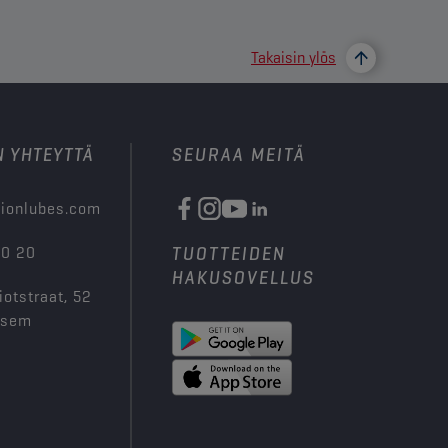
Takaisin ylös
N YHTEYTTÄ
SEURAA MEITÄ
ionlubes.com
00 20
TUOTTEIDEN
HAKUSOVELLUS
iotstraat, 52
ksem