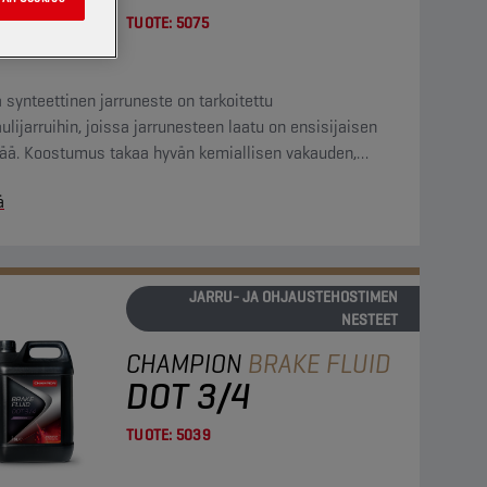
TUOTE:
5075
synteettinen jarruneste on tarkoitettu
ulijarruihin, joissa jarrunesteen laatu on ensisijaisen
eää. Koostumus takaa hyvän kemiallisen vakauden,
omaisen suojan kertymiä vastaan sekä erinomaisen
ä
tumiseneston. Neste sopii kaikille jarrujärjestelmien
lisimmille materiaaleille.
JARRU- JA OHJAUSTEHOSTIMEN
NESTEET
CHAMPION
BRAKE FLUID
DOT 3/4
TUOTE:
5039