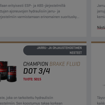
llaan erityisesti ESP- ja ABS-järjestelmillä
Jarru
ttujen ajoneuvojen hydraulisiin jarru- ja
jarru
ärjestelmiin varmistamaan erinomainen suorituskyky
kemi
 alhaisissa lämpötiloissa.
muod
Näyt
ja yh
mate
JARRU- JA OHJAUSTEHOSTIMEN
NESTEET
CHAMPION
BRAKE FLUID
DOT 3/4
TUOTE:
5015
te, joka on tarkoitettu hydraulisiin
Täys
rjestelmiin. Sen koostumus takaa korkean
kaikk