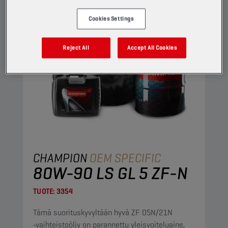
Cookies Settings
Reject All
Accept All Cookies
CHAMPION
OEM SPECIFIC
80W-90 LS GL 5 ZF-N
TUOTE:
3354
Tämä suorituskyvyltään hyvä ZF 05N/21N
‑vaihteistoöljy on parannettu yleisvoiteluaine,