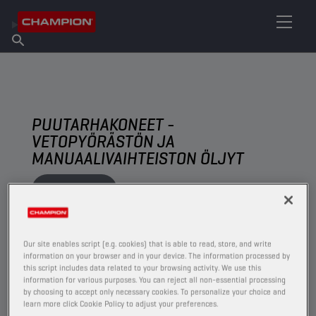
ETSI OMA VOITELUAINEESI
Etsi myyntipiste
Tietoa Championista
Tuotteet
suomi
Uutiset
PUUTARHAKONEET -
VETOPYÖRÄSTÖN JA
MANUAALIVAIHTEISTON ÖLJYT
ERITTELE
NÄYTÄ
Our site enables script (e.g. cookies) that is able to read, store, and write
information on your browser and in your device. The information processed by
this script includes data related to your browsing activity. We use this
VETOPYÖRÄSTÖN JA MANUAALIVAIHTEISTON ÖLJYT
information for various purposes. You can reject all non-essential processing
by choosing to accept only necessary cookies. To personalize your choice and
learn more click Cookie Policy to adjust your preferences.