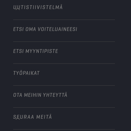
Maatalouskoneet
UUTISTIIVISTELMÄ
Henkilöautot
Moottoriurheilualan yhteistyökumppanit
Puutarhakoneet
Moottoripyörät
Tehosta liiketoimintaasi
Moottoripyörät ja mönkijät
ETSI OMA VOITELUAINEESI
Raskas kalusto
Ryhdy jakelijaksi
Teollisuuskoneet
ETSI MYYNTIPISTE
Veneet
Muu
TYÖPAIKAT
OTA MEIHIN YHTEYTTÄ
SEURAA MEITÄ
info@championlubes.com
+32 3 870 00 20