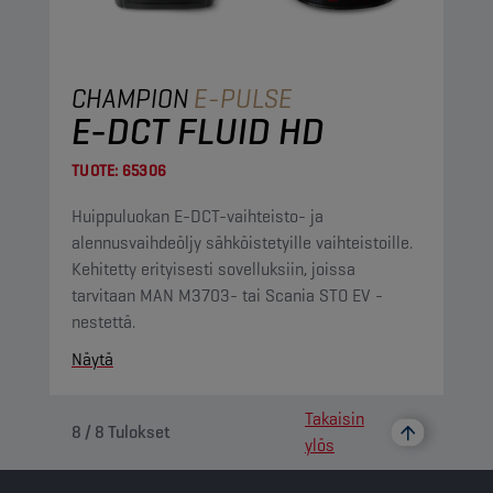
CHAMPION
E-PULSE
E-DCT FLUID HD
TUOTE:
65306
Huippuluokan E-DCT-vaihteisto- ja
alennusvaihdeöljy sähköistetyille vaihteistoille.
Kehitetty erityisesti sovelluksiin, joissa
tarvitaan MAN M3703- tai Scania STO EV -
nestettä.
Näytä
Takaisin
8
/
8
Tulokset
ylös