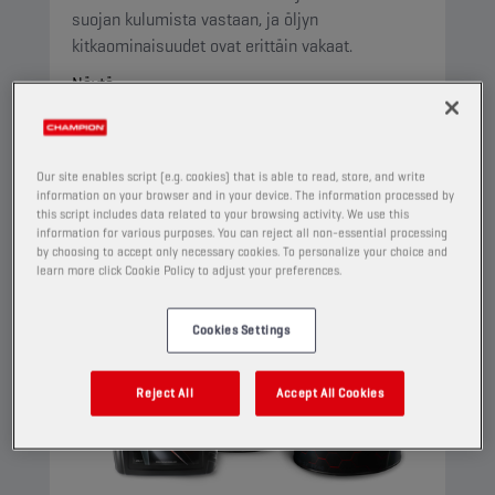
suojan kulumista vastaan, ja öljyn
kitkaominaisuudet ovat erittäin vakaat.
Näytä
AUTOMAATTIVAIHTEISTOÖLJY
Our site enables script (e.g. cookies) that is able to read, store, and write
information on your browser and in your device. The information processed by
this script includes data related to your browsing activity. We use this
information for various purposes. You can reject all non-essential processing
by choosing to accept only necessary cookies. To personalize your choice and
learn more click Cookie Policy to adjust your preferences.
Cookies Settings
Reject All
Accept All Cookies