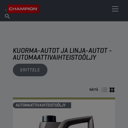
ETSI OMA VOITELUAINEESI
Etsi myyntipiste
Tietoa Championista
Tuotteet
suomi
Uutiset
KUORMA-AUTOT JA LINJA-AUTOT -
AUTOMAATTIVAIHTEISTOÖLJY
ERITTELE
NÄYTÄ
AUTOMAATTIVAIHTEISTOÖLJY