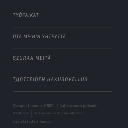
Muu
TYÖPAIKAT
OTA MEIHIN YHTEYTTÄ
SEURAA MEITÄ
info@championlubes.com
+32 3 870 00 20
TUOTTEIDEN HAKUSOVELLUS
Georges Gilliotstraat, 52 2620 Hemiksem
Belgium
Champion Lubricants ©2025
Kaikki oikeudet pidätetään
Disclaimer
Verkkosivuston tietosuojailmoitus
Evästeitä koskeva ilmoitus