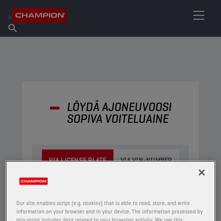
ETSI OMA VOITELUAINEESI
Etsi myyntipiste
Tietoa Championista
Tuotteet
suomi
Uutiset
LÖYDÄ AJONEUVOOSI
SOPIVA VOITELUAINE​
VIA LICENSE PLATE
VIA VIN-NUMBER
Our site enables script (e.g. cookies) that is able to read, store, and write
information on your browser and in your device. The information processed by
this script includes data related to your browsing activity. We use this