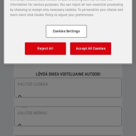
information for various purposes. You can reject all non-essential processing
by choosing to accept only necessary cookies. To personalize your choice and
learn more click Cookie Policy to adjust your preferences.
AJONEUVOTYYPIN AVULLA
LAAJA HAKU
Cookies Settings
Esim.: BMW 520d
Reject All
Accept All Cookies
LÖYDÄ OIKEA VOITELUAINE AUTOOSI
VALITSE LUOKKA
VALITSE MERKKI