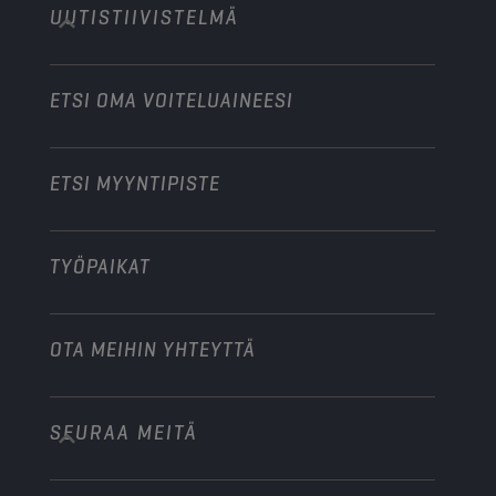
UUTISTIIVISTELMÄ
Henkilöautot
Moottoriurheilualan yhteistyökumppanit
Puutarhakoneet
Moottoripyörät
Tehosta liiketoimintaasi
Moottoripyörät ja mönkijät
ETSI OMA VOITELUAINEESI
Raskas kalusto
Ryhdy jakelijaksi
Teollisuuskoneet
ETSI MYYNTIPISTE
Veneet
Muu
TYÖPAIKAT
OTA MEIHIN YHTEYTTÄ
SEURAA MEITÄ
info@championlubes.com
+32 3 870 00 20