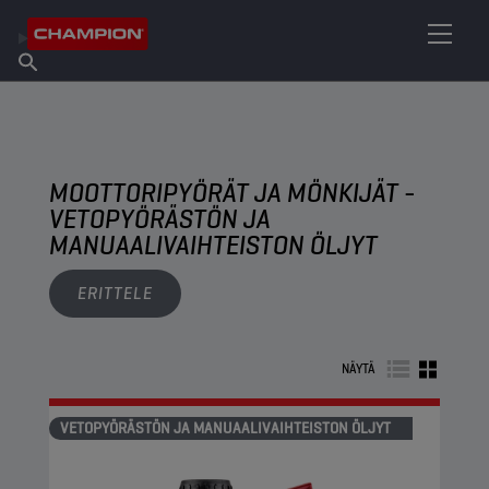
ETSI OMA VOITELUAINEESI
Etsi myyntipiste
Tietoa Championista
Tuotteet
suomi
Uutiset
MOOTTORIPYÖRÄT JA MÖNKIJÄT -
VETOPYÖRÄSTÖN JA
MANUAALIVAIHTEISTON ÖLJYT
ERITTELE
NÄYTÄ
VETOPYÖRÄSTÖN JA MANUAALIVAIHTEISTON ÖLJYT