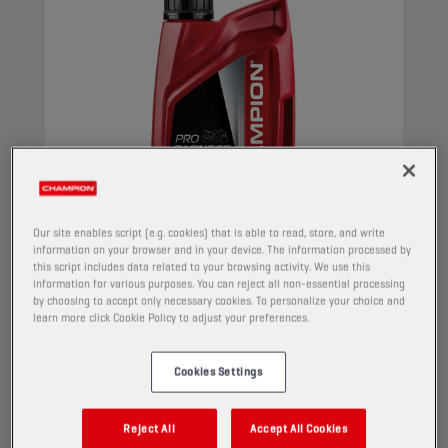
Our site enables script (e.g. cookies) that is able to read, store, and write
information on your browser and in your device. The information processed by
this script includes data related to your browsing activity. We use this
information for various purposes. You can reject all non-essential processing
by choosing to accept only necessary cookies. To personalize your choice and
CHAMPION
PRORACING GP
learn more click Cookie Policy to adjust your preferences.
4T TRANSMISSION OIL
75W90
Cookies Settings
TUOTE:
2150
Reject All
Accept All Cookies