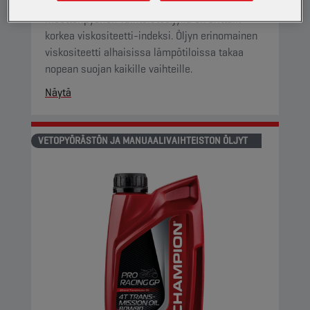
Tällä edistyksellisellä synteettisellä
moottoripyörien vaihteistoöljyllä on erittäin
korkea viskositeetti-indeksi. Öljyn erinomainen
viskositeetti alhaisissa lämpötiloissa takaa
nopean suojan kaikille vaihteille.
Näytä
VETOPYÖRÄSTÖN JA MANUAALIVAIHTEISTON ÖLJYT