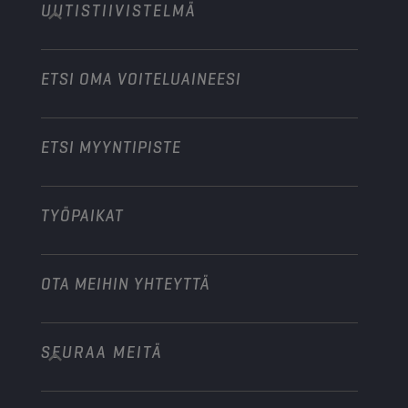
UUTISTIIVISTELMÄ
Henkilöautot
Moottoriurheilualan yhteistyökumppanit
Puutarhakoneet
Moottoripyörät
Tehosta liiketoimintaasi
Moottoripyörät ja mönkijät
ETSI OMA VOITELUAINEESI
Raskas kalusto
Ryhdy jakelijaksi
Teollisuuskoneet
ETSI MYYNTIPISTE
Veneet
Muu
TYÖPAIKAT
OTA MEIHIN YHTEYTTÄ
SEURAA MEITÄ
info@championlubes.com
+32 3 870 00 20