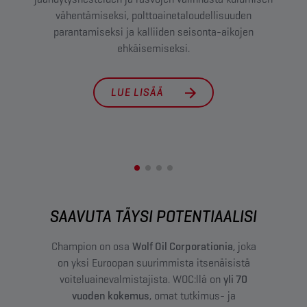
vähentämiseksi, polttoainetaloudellisuuden
l
parantamiseksi ja kalliiden seisonta-aikojen
kul
ehkäisemiseksi.
LUE LISÄÄ
SAAVUTA TÄYSI POTENTIAALISI
Champion on osa
Wolf Oil Corporationia
, joka
on yksi Euroopan suurimmista itsenäisistä
voiteluainevalmistajista. WOC:llä on
yli 70
vuoden kokemus
, omat tutkimus- ja