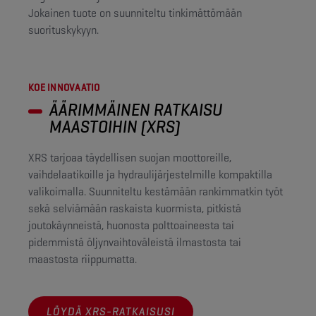
Jokainen tuote on suunniteltu tinkimättömään
suorituskykyyn.
KOE INNOVAATIO
ÄÄRIMMÄINEN RATKAISU
MAASTOIHIN (XRS)
XRS tarjoaa täydellisen suojan moottoreille,
vaihdelaatikoille ja hydraulijärjestelmille kompaktilla
valikoimalla. Suunniteltu kestämään rankimmatkin työt
sekä selviämään raskaista kuormista, pitkistä
joutokäynneistä, huonosta polttoaineesta tai
pidemmistä öljynvaihtoväleistä ilmastosta tai
maastosta riippumatta.
LÖYDÄ XRS-RATKAISUSI