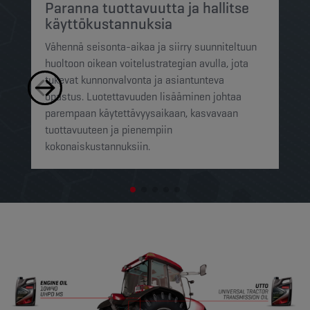
Paranna tuottavuutta ja hallitse
L
käyttökustannuksia
k
Vähennä seisonta-aikaa ja siirry suunniteltuun
Kä
huoltoon oikean voitelustrategian avulla, jota
py
tukevat kunnonvalvonta ja asiantunteva
mu
opastus. Luotettavuuden lisääminen johtaa
su
parempaan käytettävyysaikaan, kasvavaan
es
tuottavuuteen ja pienempiin
pi
kokonaiskustannuksiin.
jo