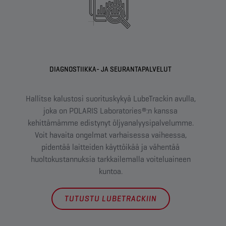
DIAGNOSTIIKKA- JA SEURANTAPALVELUT
Hallitse kalustosi suorituskykyä LubeTrackin avulla,
joka on POLARIS Laboratories®:n kanssa
L
kehittämämme edistynyt öljyanalyysipalvelumme.
help
Voit havaita ongelmat varhaisessa vaiheessa,
tuo
pidentää laitteiden käyttöikää ja vähentää
vä
huoltokustannuksia tarkkailemalla voiteluaineen
rat
kuntoa.
TUTUSTU LUBETRACKIIN