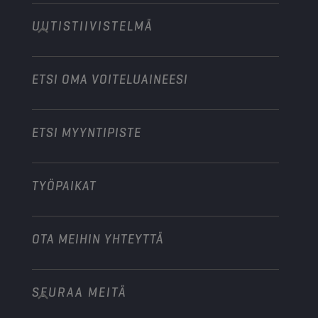
Technology
Maatalouskoneet
UUTISTIIVISTELMÄ
Henkilöautot
Moottoriurheilualan yhteistyökumppanit
Puutarhakoneet
Moottoripyörät
Tehosta liiketoimintaasi
Moottoripyörät ja mönkijät
ETSI OMA VOITELUAINEESI
Raskas kalusto
Ryhdy jakelijaksi
Teollisuuskoneet
ETSI MYYNTIPISTE
Veneet
Muu
TYÖPAIKAT
OTA MEIHIN YHTEYTTÄ
SEURAA MEITÄ
info@championlubes.com