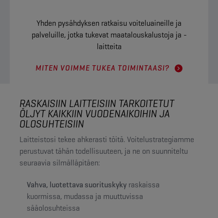
Yhden pysähdyksen ratkaisu voiteluaineille ja
palveluille, jotka tukevat maatalouskalustoja ja -
laitteita
MITEN VOIMME TUKEA TOIMINTAASI?
RASKAISIIN LAITTEISIIN TARKOITETUT
ÖLJYT KAIKKIIN VUODENAIKOIHIN JA
OLOSUHTEISIIN
Laitteistosi tekee ahkerasti töitä. Voitelustrategiamme
perustuvat tähän todellisuuteen, ja ne on suunniteltu
seuraavia silmälläpitäen:
Vahva, luotettava suorituskyky
raskaissa
kuormissa, mudassa ja muuttuvissa
sääolosuhteissa