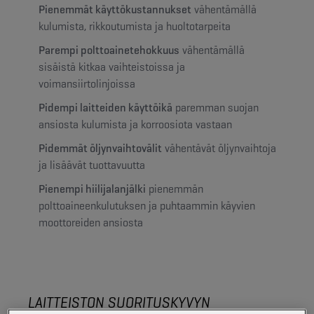
Pienemmät käyttökustannukset
vähentämällä
kulumista, rikkoutumista ja huoltotarpeita
Parempi polttoainetehokkuus
vähentämällä
sisäistä kitkaa vaihteistoissa ja
voimansiirtolinjoissa
Pidempi laitteiden käyttöikä
paremman suojan
ansiosta kulumista ja korroosiota vastaan
Pidemmät öljynvaihtovälit
vähentävät öljynvaihtoja
ja lisäävät tuottavuutta
Pienempi hiilijalanjälki
pienemmän
polttoaineenkulutuksen ja puhtaammin käyvien
moottoreiden ansiosta
LAITTEISTON SUORITUSKYVYN