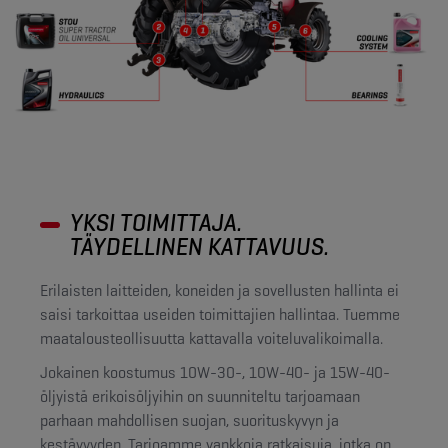
YKSI TOIMITTAJA.
TÄYDELLINEN KATTAVUUS.
Erilaisten laitteiden, koneiden ja sovellusten hallinta ei
saisi tarkoittaa useiden toimittajien hallintaa. Tuemme
maatalousteollisuutta kattavalla voiteluvalikoimalla.
Jokainen koostumus 10W-30-, 10W-40- ja 15W-40-
öljyistä erikoisöljyihin on suunniteltu tarjoamaan
parhaan mahdollisen suojan, suorituskyvyn ja
kestävyyden. Tarjoamme vankkoja ratkaisuja, jotka on