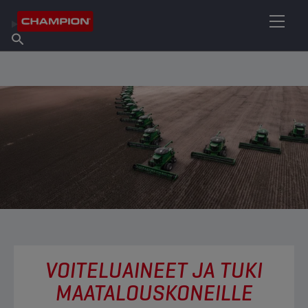
ETSI OMA VOITELUAINEESI
Etsi myyntipiste
Tietoa Championista
Tuotteet
suomi
Uutiset
VOITELUAINEET JA TUKI
MAATALOUSKONEILLE