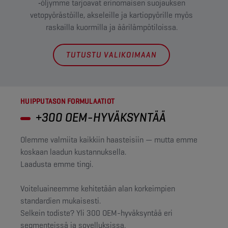
‑öljymme tarjoavat erinomaisen suojauksen
tuo
vetopyörästöille, akseleille ja kartiopyörille myös
taka
raskailla kuormilla ja äärilämpötiloissa.
TUTUSTU VALIKOIMAAN
HUIPPUTASON FORMULAATIOT
+300 OEM-HYVÄKSYNTÄÄ
Olemme valmiita kaikkiin haasteisiin — mutta emme
koskaan laadun kustannuksella.
Laadusta emme tingi.
Voiteluaineemme kehitetään alan korkeimpien
standardien mukaisesti.
Selkein todiste? Yli 300 OEM-hyväksyntää eri
segmenteissä ja sovelluksissa.