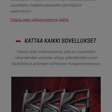
suunniteltu maatalouskoneiden päivittäisiin
vaatimuksiin.
Tutustu koko valikoimaamme täällä.
KATTAA KAIKKI SOVELLUKSET
Tutustu koko mallistoomme, joka on suunniteltu
vähentämään seisonta-aikoja, pidentämään osien
käyttöikää ja pitämään laitteistosi huipputoiminnassa.