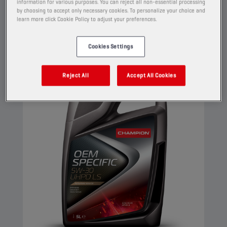
information for various purposes. You can reject all non-essential processing
öljynvaihtovälin ajan.
by choosing to accept only necessary cookies. To personalize your choice and
learn more click Cookie Policy to adjust your preferences.
Näytä
Cookies Settings
MOOTTORIÖLJY
Reject All
Accept All Cookies