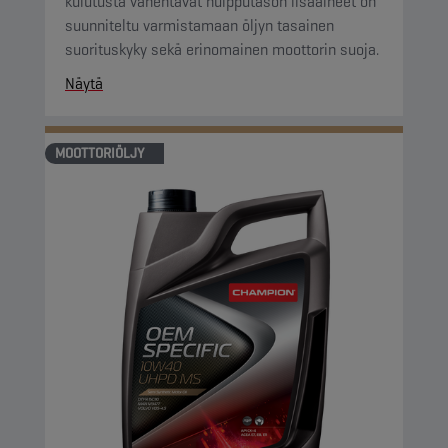
kulutusta vähentävät huipputason lisäaineet on
suunniteltu varmistamaan öljyn tasainen
suorituskyky sekä erinomainen moottorin suoja.
Näytä
MOOTTORIÖLJY