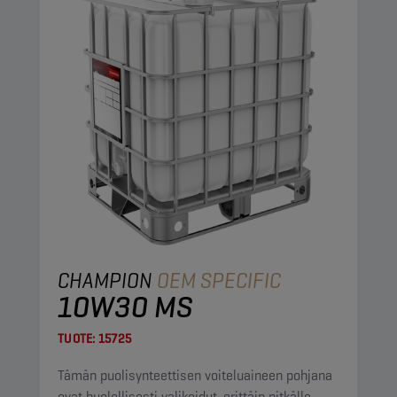
CHAMPION
OEM SPECIFIC
10W30 MS
TUOTE:
15725
Tämän puolisynteettisen voiteluaineen pohjana
ovat huolellisesti valikoidut, erittäin pitkälle