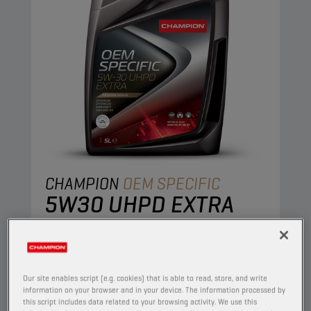
CHAMPION
OEM SPECIFIC
5W30 UHPD EXTRA
TUOTE:
65622
Synteettinen moottoriöljy, jossa on parannettu
hapettumisen kesto ja vaahtoamisen esto.
Our site enables script (e.g. cookies) that is able to read, store, and write
Öljyssä on korkea leikkauskestävyys ja se
information on your browser and in your device. The information processed by
this script includes data related to your browsing activity. We use this
säilyttää erinomaiset ominaisuutensa koko