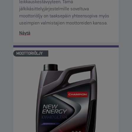
leikkauskestävyyteen. Tämä
jälkikäsittelyjärjestelmille soveltuva
moottoriöljy on taaksepäin yhteensopiva myös
useimpien valmistajien moottoreiden kanssa.
Näytä
MOOTTORIÖLJY