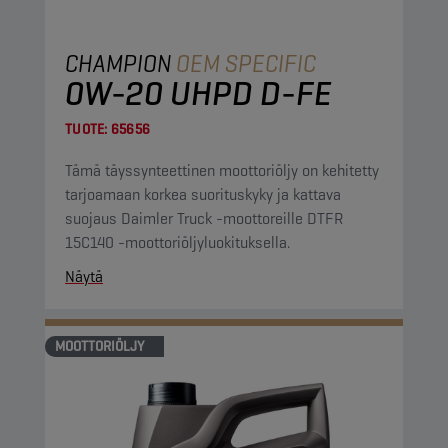
CHAMPION
OEM SPECIFIC
0W-20 UHPD D-FE
TUOTE:
65656
Tämä täyssynteettinen moottoriöljy on kehitetty
tarjoamaan korkea suorituskyky ja kattava
suojaus Daimler Truck -moottoreille DTFR
15C140 -moottoriöljyluokituksella.
Näytä
MOOTTORIÖLJY