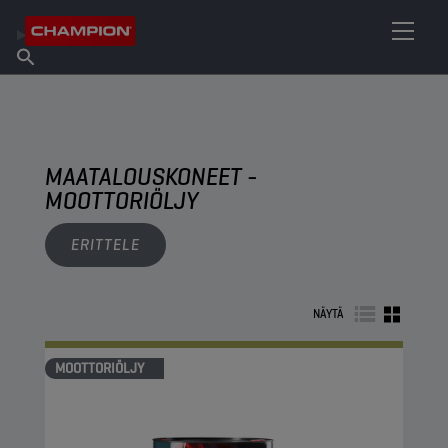
ETSI OMA VOITELUAINEESI
Etsi myyntipiste
Tietoa Championista
Tuotteet
suomi
Uutiset
MAATALOUSKONEET -
MOOTTORIÖLJY
ERITTELE
NÄYTÄ
MOOTTORIÖLJY