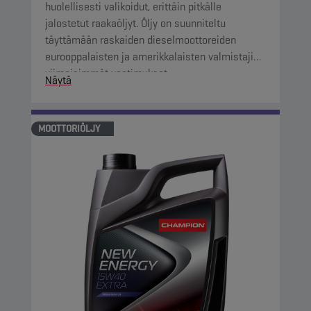
huolellisesti valikoidut, erittäin pitkälle
jalostetut raakaöljyt. Öljy on suunniteltu
täyttämään raskaiden dieselmoottoreiden
eurooppalaisten ja amerikkalaisten valmistajien
viimeisimmät vaatimukset.
Näytä
MOOTTORIÖLJY