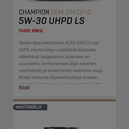
CHAMPION
OEM SPECIFIC
5W-30 UHPD LS
TUOTE:
65651
Tämän täyssynteettisen ACEA E8/E11 Low
SAPS moottoriöljyn sisältämät kulutusta
vähentävät huipputason lisäaineet on
suunniteltu varmistamaan öljyn tasainen
suorituskyky ja erinomainen moottorin suoja.
Niiden ansiosta öljynvaihtovälejä voidaan
pidentää moottorin suojauksesta tinkimättä.
Näytä
MOOTTORIÖLJY