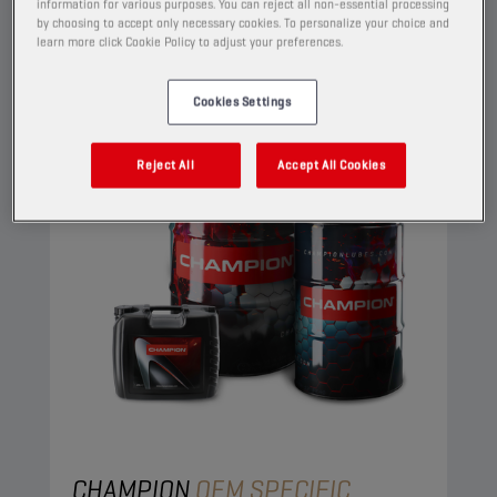
Näytä
information for various purposes. You can reject all non-essential processing
by choosing to accept only necessary cookies. To personalize your choice and
learn more click Cookie Policy to adjust your preferences.
MOOTTORIÖLJY
Cookies Settings
Reject All
Accept All Cookies
CHAMPION
OEM SPECIFIC