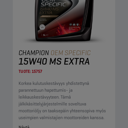
CHAMPION
OEM SPECIFIC
15W40 MS EXTRA
TUOTE:
15757
Korkea kulutuskestävyys yhdistettynä
parannettuun hapettumis- ja
leikkauskestävyyteen. Tämä
jälkikäsittelyjärjestelmille soveltuva
moottoriöljy on taaksepäin yhteensopiva myös
useimpien valmistajien moottoreiden kanssa.
Näytä