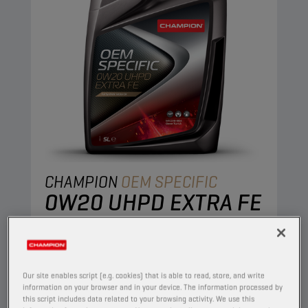
CHAMPION
OEM SPECIFIC
0W20 UHPD EXTRA FE
TUOTE:
65632
Tämä täyssynteettinen voiteluaine takaa
uusimpien IVECO-moottorien erinomaisen
Our site enables script (e.g. cookies) that is able to read, store, and write
suorituskyvyn ja suojauksen.
information on your browser and in your device. The information processed by
this script includes data related to your browsing activity. We use this