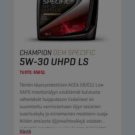
CHAMPION
OEM SPECIFIC
5W-30 UHPD LS
TUOTE:
65651
Tämän täyssynteettisen ACEA E8/E11 Low
SAPS moottoriöljyn sisältämät kulutusta
vähentävät huipputason lisäaineet on
suunniteltu varmistamaan öljyn tasainen
suorituskyky ja erinomainen moottorin suoja.
Niiden ansiosta öljynvaihtovälejä voidaan
pidentää moottorin suojauksesta tinkimättä.
Näytä