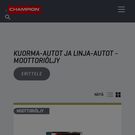
ETSI OMA VOITELUAINEESI
Etsi myyntipiste
Tietoa Championista
Tuotteet
suomi
Uutiset
KUORMA-AUTOT JA LINJA-AUTOT -
MOOTTORIÖLJY
ERITTELE
NÄYTÄ
MOOTTORIÖLJY