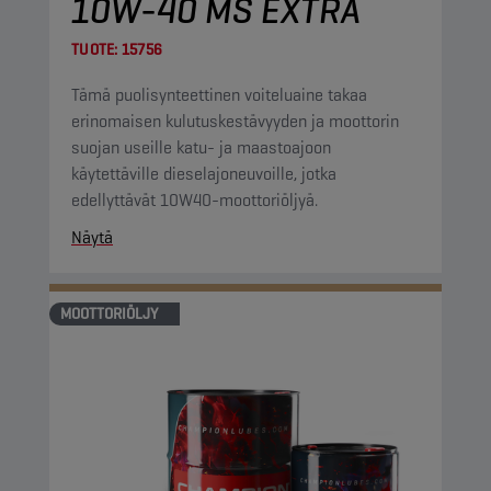
10W-40 MS EXTRA
TUOTE:
15756
Tämä puolisynteettinen voiteluaine takaa
erinomaisen kulutuskestävyyden ja moottorin
suojan useille katu- ja maastoajoon
käytettäville dieselajoneuvoille, jotka
edellyttävät 10W40-moottoriöljyä.
Näytä
MOOTTORIÖLJY