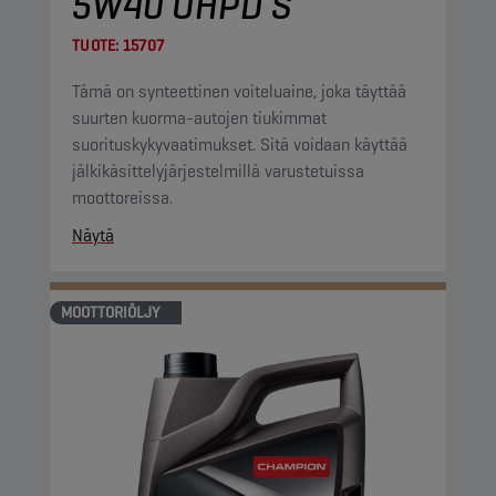
5W40 UHPD S
TUOTE:
15707
Tämä on synteettinen voiteluaine, joka täyttää
suurten kuorma-autojen tiukimmat
suorituskykyvaatimukset. Sitä voidaan käyttää
jälkikäsittelyjärjestelmillä varustetuissa
moottoreissa.
Näytä
MOOTTORIÖLJY