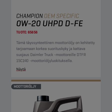
CHAMPION
OEM SPECIFIC
0W-20 UHPD D-FE
TUOTE:
65656
Tämä täyssynteettinen moottoriöljy on kehitetty
tarjoamaan korkea suorituskyky ja kattava
suojaus Daimler Truck -moottoreille DTFR
15C140 -moottoriöljyluokituksella.
Näytä
MOOTTORIÖLJY