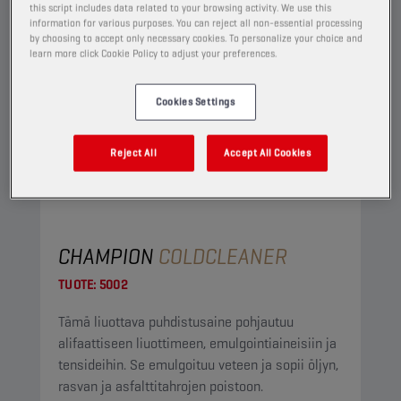
this script includes data related to your browsing activity. We use this
information for various purposes. You can reject all non-essential processing
by choosing to accept only necessary cookies. To personalize your choice and
learn more click Cookie Policy to adjust your preferences.
Cookies Settings
Reject All
Accept All Cookies
CHAMPION
COLDCLEANER
TUOTE:
5002
Tämä liuottava puhdistusaine pohjautuu
alifaattiseen liuottimeen, emulgointiaineisiin ja
tensideihin. Se emulgoituu veteen ja sopii öljyn,
rasvan ja asfalttitahrojen poistoon.