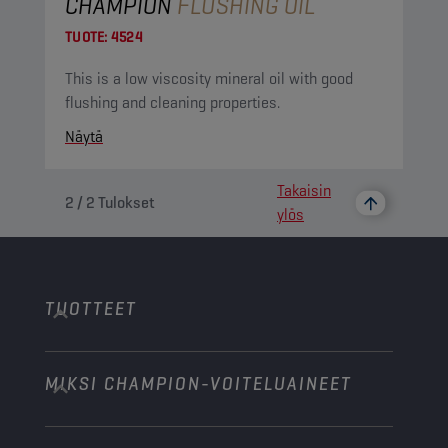
CHAMPION
FLUSHING OIL
TUOTE:
4524
This is a low viscosity mineral oil with good
flushing and cleaning properties.
Näytä
Takaisin
2
/
2
Tulokset
ylös
TUOTTEET
MIKSI CHAMPION-VOITELUAINEET
Henkilöautot
Kuorma-autot ja linja-autot