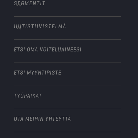
SEGMENTIT
Tietoa meistä
Raskas kalusto, maastokäyttö
Technology
Maatalouskoneet
UUTISTIIVISTELMÄ
Henkilöautot
Moottoriurheilualan yhteistyökumppanit
Puutarhakoneet
Moottoripyörät
Tehosta liiketoimintaasi
Moottoripyörät ja mönkijät
ETSI OMA VOITELUAINEESI
Raskas kalusto
Ryhdy jakelijaksi
Teollisuuskoneet
ETSI MYYNTIPISTE
Veneet
Muu
TYÖPAIKAT
OTA MEIHIN YHTEYTTÄ