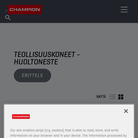
ETSI OMA VOITELUAINEESI
Etsi myyntipiste
Tietoa Championista
Tuotteet
suomi
Uutiset
TEOLLISUUSKONEET -
HUOLTONESTE
ERITTELE
NÄYTÄ
HUOLTONESTE
Our site enables script (e.g. cookies) that is able to read, store, and write
information on your browser and in your device. The information processed by