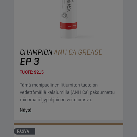
CHAMPION
ANH CA GREASE
EP 3
TUOTE:
9215
Tämä monipuolinen litiumiton tuote on
vedettömällä kalsiumilla (ANH Ca) paksunnettu
mineraaliöljypohjainen voitelurasva.
Näytä
RASVA