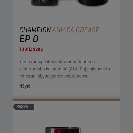
CHAMPION
ANH CA GREASE
EP 0
TUOTE:
9282
Tämä monipuolinen litiumiton tuote on
vedettömällä kalsiumilla (ANH Ca) paksunnettu
mineraaliöljypohjainen voitelurasva.
Näytä
RASVA