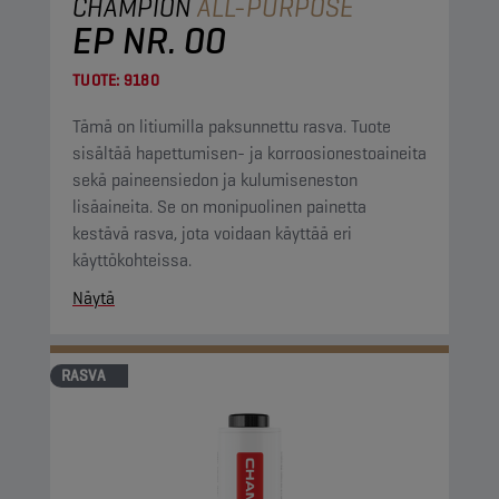
CHAMPION
ALL-PURPOSE
EP NR. 00
TUOTE:
9180
Tämä on litiumilla paksunnettu rasva. Tuote
sisältää hapettumisen- ja korroosionestoaineita
sekä paineensiedon ja kulumiseneston
lisäaineita. Se on monipuolinen painetta
kestävä rasva, jota voidaan käyttää eri
käyttökohteissa.
Näytä
RASVA