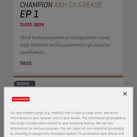
CHAMPION
ANH CA GREASE
EP 1
TUOTE:
9226
Tämä korkealaatuinen ja monipuolinen rasva
sopii käyttöön teollisuuskoneisiin ja autoalan
sovelluksiin.
Näytä
RASVA
Our site enables script (e.g. cookies) that is able to read, store, and write
information on your browser and in your device. The information processed by
this script includes data related to your browsing activity. We use this
information for various purposes. You can reject all non-essential processing
by choosing to accept only necessary cookies. To personalize your choice and