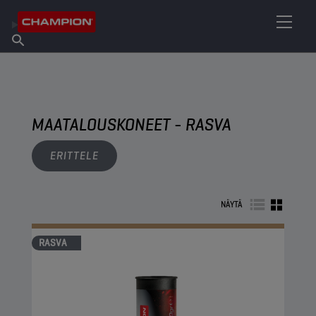
ETSI OMA VOITELUAINEESI
Etsi myyntipiste
Tietoa Championista
Tuotteet
suomi
Uutiset
MAATALOUSKONEET - RASVA
ERITTELE
NÄYTÄ
RASVA