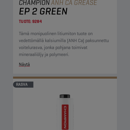
CHAMPION
ANH CA GREASE
EP 2 GREEN
TUOTE:
9284
Tämä monipuolinen litiumiton tuote on
vedettömällä kalsiumilla (ANH Ca) paksunnettu
voitelurasva, jonka pohjana toimivat
mineraaliöljy ja polymeeri.
Näytä
RASVA