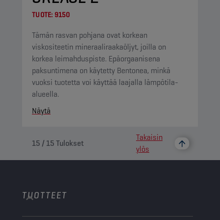
TUOTE:
9150
Tämän rasvan pohjana ovat korkean
viskositeetin mineraaliraakaöljyt, joilla on
korkea leimahduspiste. Epäorgaanisena
paksuntimena on käytetty Bentonea, minkä
vuoksi tuotetta voi käyttää laajalla lämpötila-
alueella.
Näytä
Takaisin
15
/
15
Tulokset
ylös
TUOTTEET