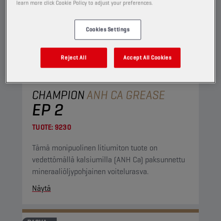
learn more click Cookie Policy to adjust your preferences.
Cookies Settings
Reject All
Accept All Cookies
CHAMPION
ANH CA GREASE
EP 2
TUOTE:
9230
Tämä monipuolinen litiumiton tuote on
vedettömällä kalsiumilla (ANH Ca) paksunnettu
mineraaliöljypohjainen voitelurasva.
Näytä