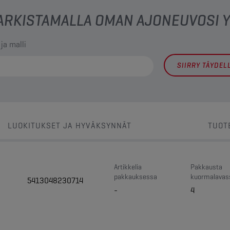
 TARKISTAMALLA OMAN AJONEUVOSI
 ja malli
SIIRRY TÄYDE
LUOKITUKSET JA HYVÄKSYNNÄT
TUOT
Artikkelia
Pakkausta
pakkauksessa
kuormalavas
5413048230714
-
4