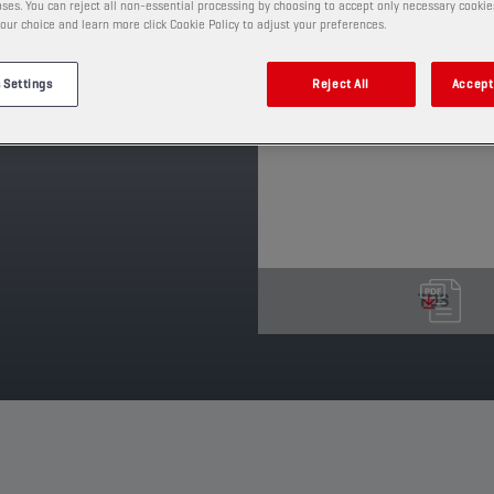
ses. You can reject all non-essential processing by choosing to accept only necessary cookie
ruostumiselta. Suojaa v
our choice and learn more click Cookie Policy to adjust your preferences.
pienissä nopeuksissa.
TUOTE: 23323
 Settings
Reject All
Accept 
Katso saatavilla olevat koot 
TDS