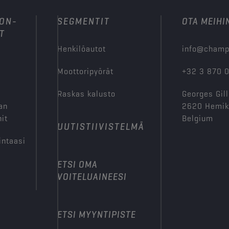
ION-
SEGMENTIT
OTA MEIHI
T
Henkilöautot
info@champ
Moottoripyörät
+32 3 870 
Raskas kalusto
Georges Gill
an
2620 Hemi
it
Belgium
UUTISTIIVISTELMÄ
intaasi
ETSI OMA
VOITELUAINEESI
ETSI MYYNTIPISTE