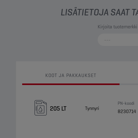
LISÄTIETOJA SAAT
Kirjoita tuotemerkki
KOOT JA PAKKAUKSET
PN-koodi
205 LT
Tynnyri
8230714