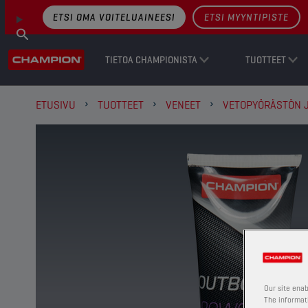
ETSI OMA VOITELUAINEESI
ETSI MYYNTIPISTE
TIETOA CHAMPIONISTA
TUOTTEET
ETUSIVU
TUOTTEET
VENEET
VETOPYÖRÄSTÖN J
Our site enab
The informati