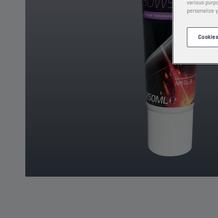
various purpo
personalize y
Cookies