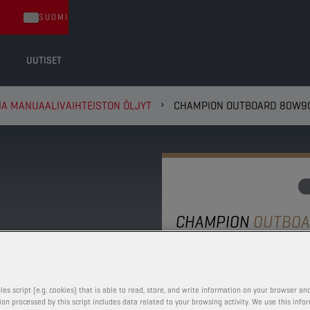
SUOMI
UUTISET
A MANUAALIVAIHTEISTON ÖLJYT
CHAMPION OUTBOARD 80W9
CHAMPION
OUTBO
80W90
Sisäperämoottorien ja p
les script (e.g. cookies) that is able to read, store, and write information on your browser and
on processed by this script includes data related to your browsing activity. We use this info
lietteen ja kuona-ainei