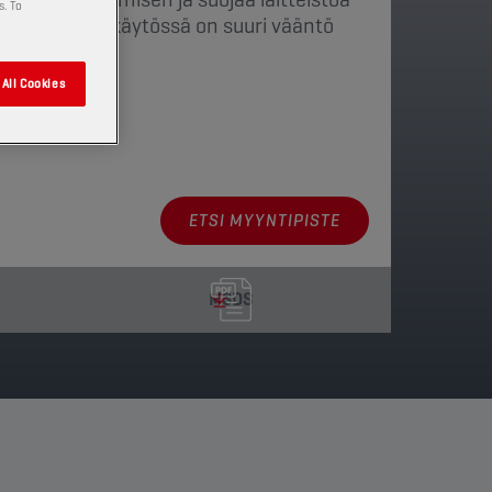
s. To
aihteita, kun käytössä on suuri vääntö
All Cookies
ja pakkaukset
ETSI MYYNTIPISTE
MSDS