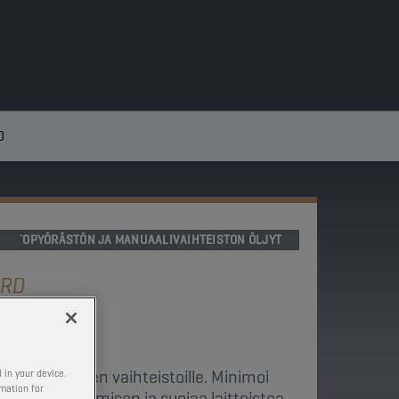
0
VETOPYÖRÄSTÖN JA MANUAALIVAIHTEISTON ÖLJYT
ARD
erämoottorien vaihteistoille. Minimoi
 in your device.
rmation for
den muodostumisen ja suojaa laitteistoa