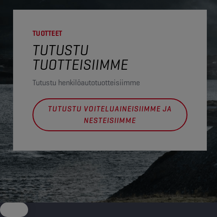
TUOTTEET
TUTUSTU
TUOTTEISIIMME
Tutustu henkilöautotuotteisiimme
TUTUSTU VOITELUAINEISIIMME JA
NESTEISIIMME