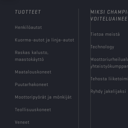
TUOTTEET
MIKSI CHAMP
VOITELUAINEE
Henkilöautot
Tietoa meistä
Kuorma-autot ja linja-autot
Technology
Raskas kalusto,
maastokäyttö
Moottoriurheilual
yhteistyökumppan
Maatalouskoneet
Tehosta liiketoim
Puutarhakoneet
Ryhdy jakelijaksi
Moottoripyörät ja mönkijät
Teollisuuskoneet
Veneet