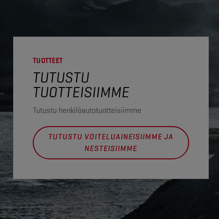
TUOTTEET
TUTUSTU
TUOTTEISIIMME
Tutustu henkilöautotuotteisiimme
TUTUSTU VOITELUAINEISIIMME JA
NESTEISIIMME