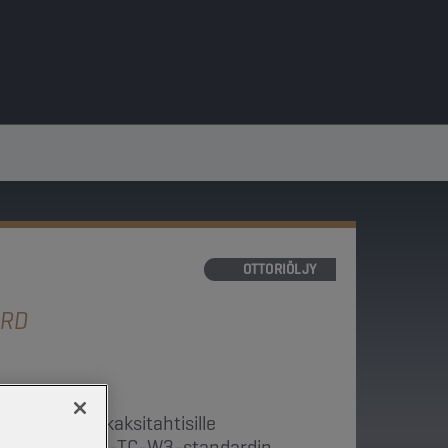
MOOTTORIÖLJY
ARD
ähdytteisille kaksitahtisille
e täyttää NMMA-TC-W3-standardin