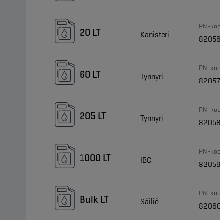
PN-koo
20 LT
Kanisteri
8205
PN-koo
60 LT
Tynnyri
8205
PN-koo
205 LT
Tynnyri
8205
PN-koo
1000 LT
IBC
8205
PN-koo
Bulk LT
Säiliö
8206