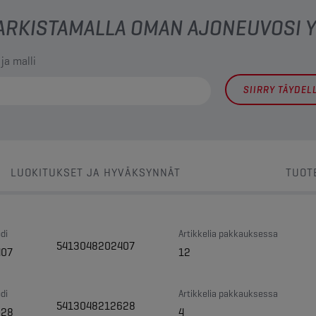
 TARKISTAMALLA OMAN AJONEUVOSI
 ja malli
SIIRRY TÄYDE
LUOKITUKSET JA HYVÄKSYNNÄT
TUOT
di
Artikkelia pakkauksessa
5413048202407
407
12
di
Artikkelia pakkauksessa
5413048212628
628
4