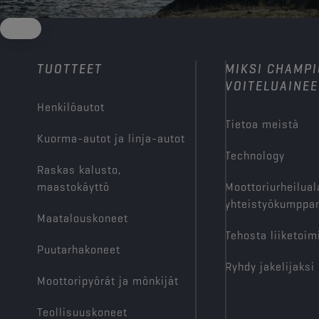
TUOTTEET
MIKSI CHAMP
VOITELUAINEE
Henkilöautot
Tietoa meistä
Kuorma-autot ja linja-autot
Technology
Raskas kalusto,
maastokäyttö
Moottoriurheilual
yhteistyökumppan
Maatalouskoneet
Tehosta liiketoim
Puutarhakoneet
Ryhdy jakelijaksi
Moottoripyörät ja mönkijät
Teollisuuskoneet