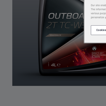
Our site enab
The informati
various purpo
personalize y
Cookies