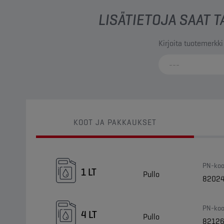
LISÄTIETOJA SAAT
Kirjoita tuotemerkki
KOOT JA PAKKAUKSET
PN-koo
1 LT
Pullo
8202
PN-koo
4 LT
Pullo
8212