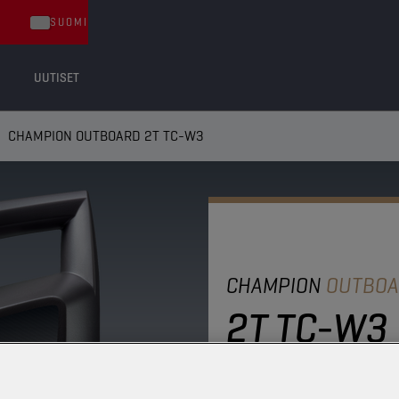
SUOMI
UUTISET
CHAMPION OUTBOARD 2T TC-W3
CHAMPION
OUTBO
2T TC-W3
Öljy on tarkoitettu vesijä
perämoottoreille, ja s