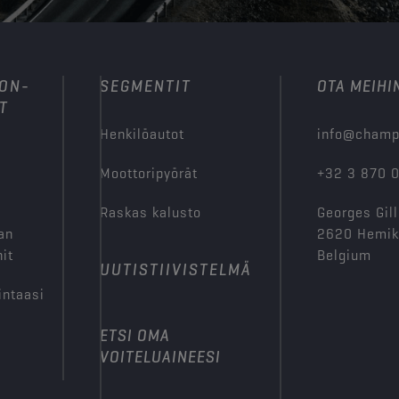
ION-
SEGMENTIT
OTA MEIHI
T
Henkilöautot
info@champ
Moottoripyörät
+32 3 870 
Raskas kalusto
Georges Gill
an
2620 Hemi
it
Belgium
UUTISTIIVISTELMÄ
intaasi
ETSI OMA
VOITELUAINEESI