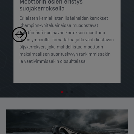
h
Moottorin osien eristys
suojakerroksella
Ch
Erilaisten kemiallisten lisäaineiden kerrokset
su
Champion-voiteluaineissa muodostavat
pi
välittömästi suojaavan kerroksen moottorin
mi
osien ympärille. Tämä takaa jatkuvasti kestävän
ra
öljykerroksen, joka mahdollistaa moottorin
pi
maksimaalisen suorituskyvyn rankimmissakin
op
ja vaativimmissakin olosuhteissa.