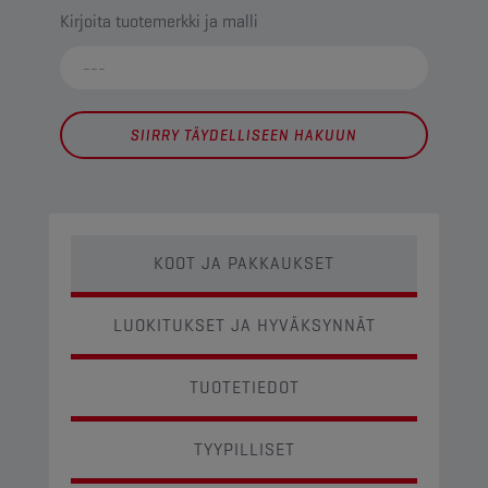
Kirjoita tuotemerkki ja malli
SIIRRY TÄYDELLISEEN HAKUUN
KOOT JA PAKKAUKSET
LUOKITUKSET JA HYVÄKSYNNÄT
TUOTETIEDOT
TYYPILLISET