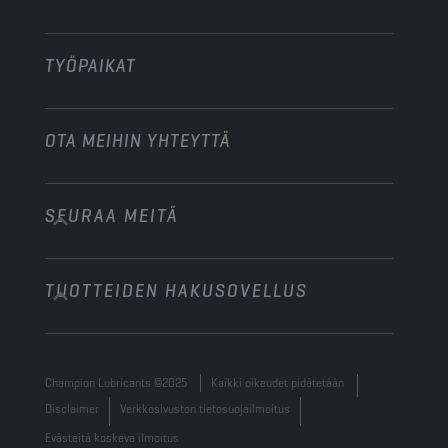
Muu
TYÖPAIKAT
OTA MEIHIN YHTEYTTÄ
SEURAA MEITÄ
info@championlubes.com
+32 3 870 00 20
TUOTTEIDEN HAKUSOVELLUS
Georges Gilliotstraat, 52 2620 Hemiksem
Belgium
Champion Lubricants ©2025
Kaikki oikeudet pidätetään
Disclaimer
Verkkosivuston tietosuojailmoitus
Evästeitä koskeva ilmoitus