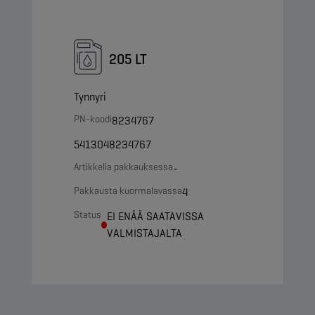
205 LT
Tynnyri
PN-koodi
8234767
5413048234767
Artikkelia pakkauksessa
-
Pakkausta kuormalavassa
4
Status
EI ENÄÄ SAATAVISSA
VALMISTAJALTA