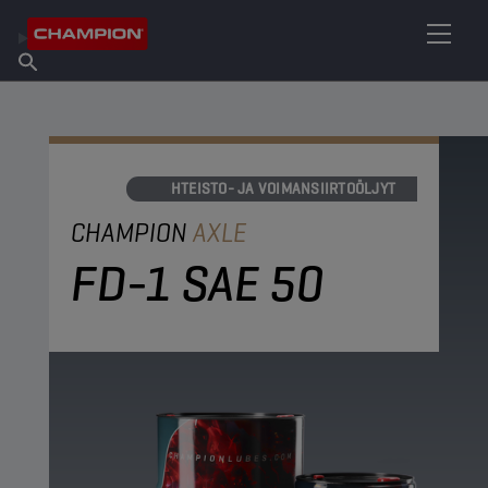
ETSI OMA VOITELUAINEESI
Etsi myyntipiste
Tietoa Championista
Tuotteet
suomi
Uutiset
VAIHTEISTO- JA VOIMANSIIRTOÖLJYT
CHAMPION
AXLE
FD-1 SAE 50