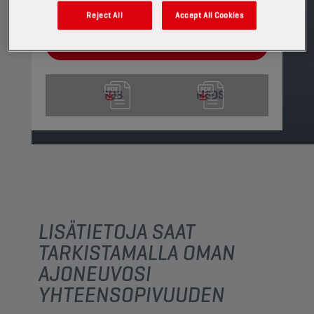
Katso saatavilla olevat koot ja pakkaukset
Reject All
Accept All Cookies
ETSI MYYNTIPISTE
TDS
MSDS
LISÄTIETOJA SAAT
TARKISTAMALLA OMAN
AJONEUVOSI
YHTEENSOPIVUUDEN