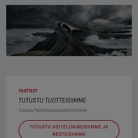
TUOTTEET
TUTUSTU TUOTTEISIIMME
Tutustu henkilöautotuotteisiimme
TUTUSTU VOITELUAINEISIIMME JA
NESTEISIIMME