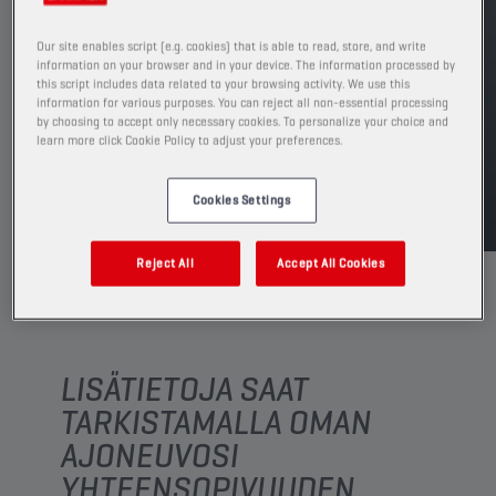
Katso saatavilla olevat koot ja pakkaukset
Our site enables script (e.g. cookies) that is able to read, store, and write
information on your browser and in your device. The information processed by
this script includes data related to your browsing activity. We use this
ETSI MYYNTIPISTE
information for various purposes. You can reject all non-essential processing
by choosing to accept only necessary cookies. To personalize your choice and
learn more click Cookie Policy to adjust your preferences.
TDS
MSDS
Cookies Settings
Reject All
Accept All Cookies
LISÄTIETOJA SAAT
TARKISTAMALLA OMAN
AJONEUVOSI
YHTEENSOPIVUUDEN