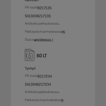
PN-koodi
8217135
5413048217135
Artikkelia pakkauksessa
-
Pakkausta kuormalavassa
45
Status
NORMAALI
60 LT
Tynnyri
PN-koodi
8217234
5413048217234
Artikkelia pakkauksessa
-
Pakkausta kuormalavassa
9