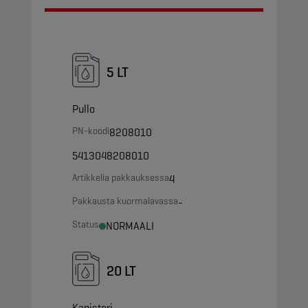
5 LT
Pullo
PN-koodi
8208010
5413048208010
Artikkelia pakkauksessa
4
Pakkausta kuormalavassa
-
Status
NORMAALI
20 LT
Kanisteri