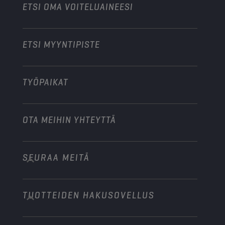
Moottoripyörät ja mönkijät
ETSI OMA VOITELUAINEESI
Raskas kalusto
Ryhdy jakelijaksi
Teollisuuskoneet
ETSI MYYNTIPISTE
Veneet
Muu
TYÖPAIKAT
OTA MEIHIN YHTEYTTÄ
SEURAA MEITÄ
info@championlubes.com
+32 3 870 00 20
TUOTTEIDEN HAKUSOVELLUS
Georges Gilliotstraat, 52 2620 Hemiksem
Belgium