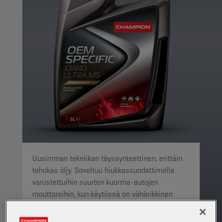
Uusimman tekniikan täyssynteettinen, erittäin
tehokas öljy. Soveltuu hiukkassuodattimella
varustettuihin suurten kuorma-autojen
moottoreihin, kun käytössä on vähärikkinen
diesel (enintään 50 ppm).
TUOTE: 65603