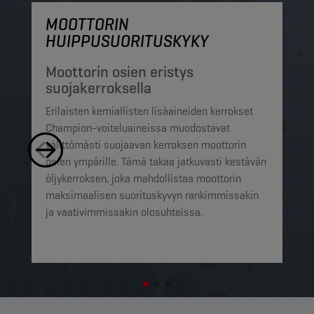
MOOTTORIN
M
HUIPPUSUORITUSKYKY
S
h
Moottorin osien eristys
suojakerroksella
Ch
Erilaisten kemiallisten lisäaineiden kerrokset
su
Champion-voiteluaineissa muodostavat
pi
välittömästi suojaavan kerroksen moottorin
mi
osien ympärille. Tämä takaa jatkuvasti kestävän
ra
öljykerroksen, joka mahdollistaa moottorin
pi
maksimaalisen suorituskyvyn rankimmissakin
op
ja vaativimmissakin olosuhteissa.