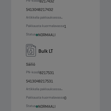
PN-koodi
8217432
5413048217432
Artikkelia pakkauksessa
-
Pakkausta kuormalavassa
1
Status
NORMAALI
Bulk LT
Säiliö
PN-koodi
8217531
5413048217531
Artikkelia pakkauksessa
-
Pakkausta kuormalavassa
0
Status
NORMAALI