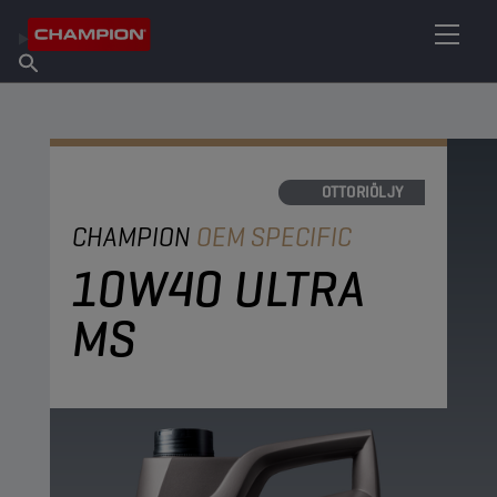
ETSI OMA VOITELUAINEESI
Etsi myyntipiste
Tietoa Championista
Tuotteet
suomi
Uutiset
MOOTTORIÖLJY
CHAMPION
OEM SPECIFIC
10W40 ULTRA
MS