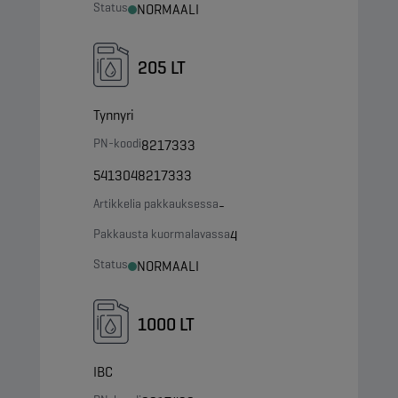
Status
NORMAALI
205 LT
Tynnyri
PN-koodi
8217333
5413048217333
Artikkelia pakkauksessa
-
Pakkausta kuormalavassa
4
Status
NORMAALI
1000 LT
IBC