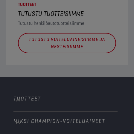
TUOTTEET
TUTUSTU TUOTTEISIIMME
Tutustu henkilöautotuotteisiimme
TUTUSTU VOITELUAINEISIIMME JA
NESTEISIIMME
TUOTTEET
MIKSI CHAMPION-VOITELUAINEET
Henkilöautot