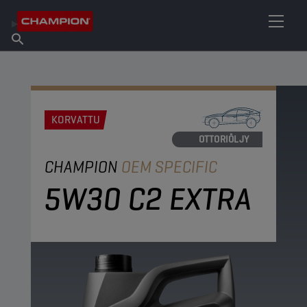
ETSI OMA VOITELUAINEESI
Etsi myyntipiste
Tietoa Championista
Tuotteet
suomi
Uutiset
KORVATTU
MOOTTORIÖLJY
CHAMPION
OEM SPECIFIC
5W30 C2 EXTRA