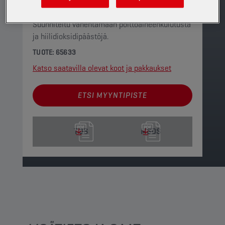
Täyssynteettinen, korkean suorituskyvyn
moottoriöljy, jolla on alhainen viskositeetti.
Suunniteltu vähentämään polttoaineenkulutusta
ja hiilidioksidipäästöjä.
TUOTE: 65633
Katso saatavilla olevat koot ja pakkaukset
ETSI MYYNTIPISTE
TDS
MSDS