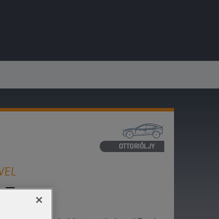
MOOTTORIÖLJY
VEL
-F