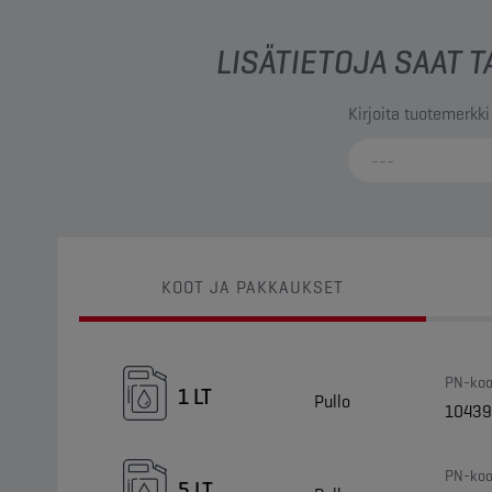
LISÄTIETOJA SAAT
Kirjoita tuotemerkki
KOOT JA PAKKAUKSET
PN-koo
1 LT
Pullo
10439
PN-koo
5 LT