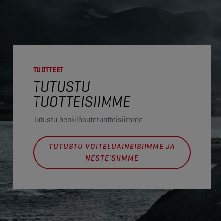
TUOTTEET
TUTUSTU
TUOTTEISIIMME
Tutustu henkilöautotuotteisiimme
TUTUSTU VOITELUAINEISIIMME JA
NESTEISIIMME