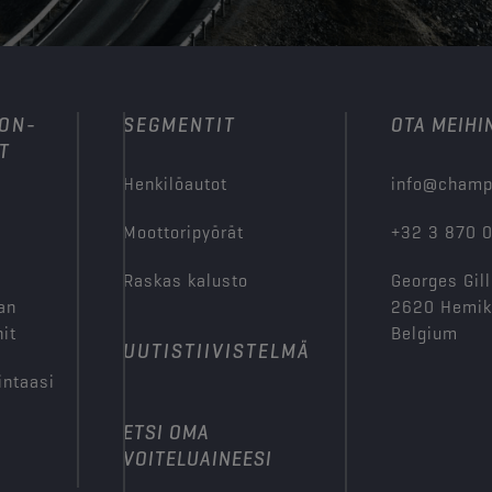
ION-
SEGMENTIT
OTA MEIHI
T
Henkilöautot
info@champ
Moottoripyörät
+32 3 870 
Raskas kalusto
Georges Gill
an
2620 Hemi
it
Belgium
UUTISTIIVISTELMÄ
intaasi
ETSI OMA
VOITELUAINEESI