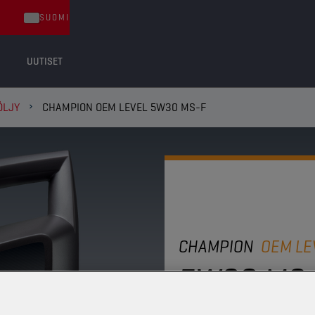
SUOMI
UUTISET
ÖLJY
CHAMPION OEM LEVEL 5W30 MS-F
CHAMPION
OEM LE
5W30 MS