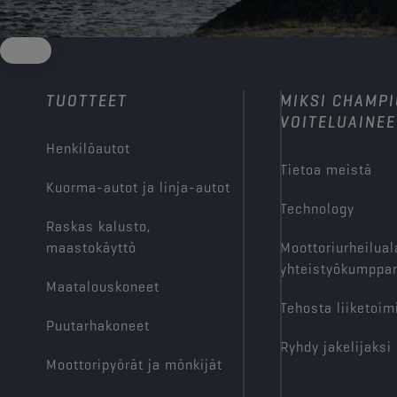
TUOTTEET
MIKSI CHAMP
VOITELUAINEE
Henkilöautot
Tietoa meistä
Kuorma-autot ja linja-autot
Technology
Raskas kalusto,
maastokäyttö
Moottoriurheilual
yhteistyökumppan
Maatalouskoneet
Tehosta liiketoim
Puutarhakoneet
Ryhdy jakelijaksi
Moottoripyörät ja mönkijät