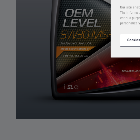
Our site enab
The informati
various purpo
personalize y
Cookies