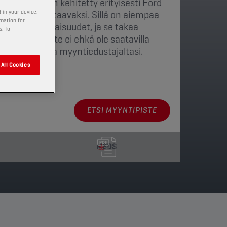
oiteluaine on kehitetty erityisesti Ford
muksia vastaavaksi. Sillä on aiempaa
 in your device.
rmation for
 voiteluominaisuudet, ja se takaa
s. To
en. Tämä tuote ei ehkä ole saatavilla
aat paikalliselta myyntiedustajaltasi.
All Cookies
ja pakkaukset
ETSI MYYNTIPISTE
MSDS