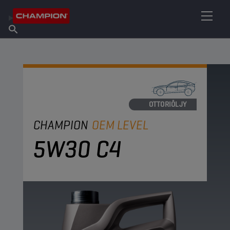
ETSI OMA VOITELUAINEESI
Etsi myyntipiste
Tietoa Championista
Tuotteet
suomi
Uutiset
MOOTTORIÖLJY
CHAMPION
OEM LEVEL
5W30 C4