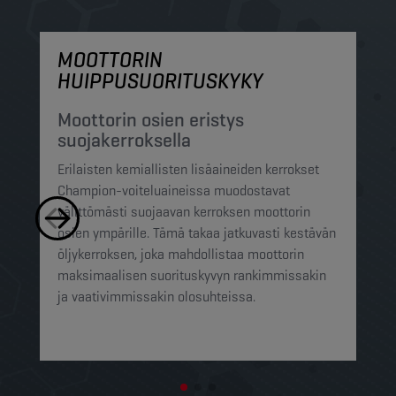
MOOTTORIN
M
HUIPPUSUORITUSKYKY
S
h
Moottorin osien eristys
suojakerroksella
Ch
Erilaisten kemiallisten lisäaineiden kerrokset
su
Champion-voiteluaineissa muodostavat
pi
välittömästi suojaavan kerroksen moottorin
mi
osien ympärille. Tämä takaa jatkuvasti kestävän
ra
öljykerroksen, joka mahdollistaa moottorin
pi
maksimaalisen suorituskyvyn rankimmissakin
op
ja vaativimmissakin olosuhteissa.