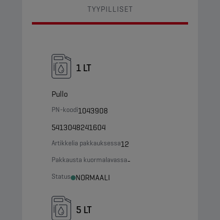
TYYPILLISET
1 LT
Pullo
PN-koodi
1043908
5413048241604
Artikkelia pakkauksessa
12
Pakkausta kuormalavassa
-
Status
NORMAALI
5 LT