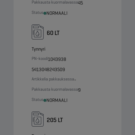
Pakkausta kuormalavassa
45
Status
NORMAALI
60 LT
Tynnyri
PN-koodi
1043938
5413048243509
Artikkelia pakkauksessa
-
Pakkausta kuormalavassa
9
Status
NORMAALI
205 LT