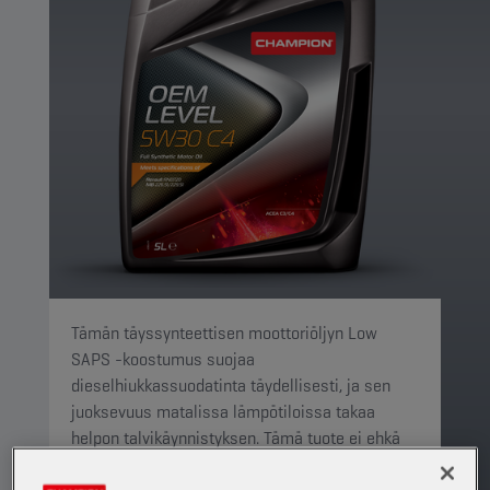
Tämän täyssynteettisen moottoriöljyn Low
SAPS -koostumus suojaa
dieselhiukkassuodatinta täydellisesti, ja sen
juoksevuus matalissa lämpötiloissa takaa
helpon talvikäynnistyksen. Tämä tuote ei ehkä
ole saatavilla alueellasi. Lisätietoja saat