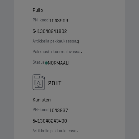
Pullo
PN-koodi
1043909
5413048241802
Artikkelia pakkauksessa
4
Pakkausta kuormalavassa
-
Status
NORMAALI
20 LT
Kanisteri
PN-koodi
1043937
5413048243400
Artikkelia pakkauksessa
-