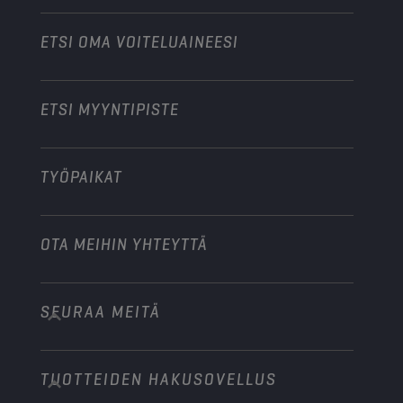
Moottoripyörät
Tehosta liiketoimintaasi
Moottoripyörät ja mönkijät
ETSI OMA VOITELUAINEESI
Raskas kalusto
Ryhdy jakelijaksi
Teollisuuskoneet
ETSI MYYNTIPISTE
Veneet
Muu
TYÖPAIKAT
OTA MEIHIN YHTEYTTÄ
SEURAA MEITÄ
info@championlubes.com
+32 3 870 00 20
TUOTTEIDEN HAKUSOVELLUS
Georges Gilliotstraat, 52 2620 Hemiksem