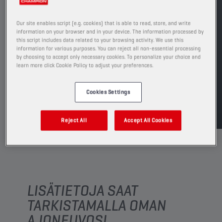
paikalliselta myyntiedustajaltasi.
TUOTE: 75614
Our site enables script (e.g. cookies) that is able to read, store, and write
Katso saatavilla olevat koot ja pakkaukset
information on your browser and in your device. The information processed by
this script includes data related to your browsing activity. We use this
information for various purposes. You can reject all non-essential processing
ETSI MYYNTIPISTE
by choosing to accept only necessary cookies. To personalize your choice and
learn more click Cookie Policy to adjust your preferences.
Cookies Settings
TDS
MSDS
Reject All
Accept All Cookies
LISÄTIETOJA SAAT
TARKISTAMALLA OMAN
AJONEUVOSI