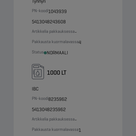
Tynnyri
PN-koodi
1043939
5413048243608
Artikkelia pakkauksessa
-
Pakkausta kuormalavassa
4
Status
NORMAALI
1000 LT
IBC
PN-koodi
8235962
5413048235962
Artikkelia pakkauksessa
-
Pakkausta kuormalavassa
1