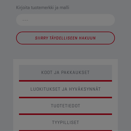
Kirjoita tuotemerkki ja malli
SIIRRY TÄYDELLISEEN HAKUUN
KOOT JA PAKKAUKSET
LUOKITUKSET JA HYVÄKSYNNÄT
TUOTETIEDOT
TYYPILLISET