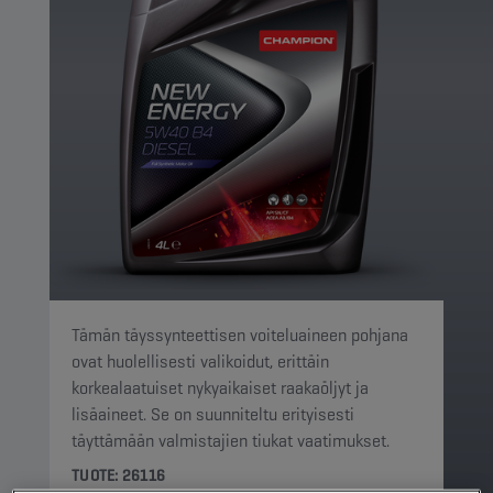
Tämän täyssynteettisen voiteluaineen pohjana
ovat huolellisesti valikoidut, erittäin
korkealaatuiset nykyaikaiset raakaöljyt ja
lisäaineet. Se on suunniteltu erityisesti
täyttämään valmistajien tiukat vaatimukset.
TUOTE: 26116