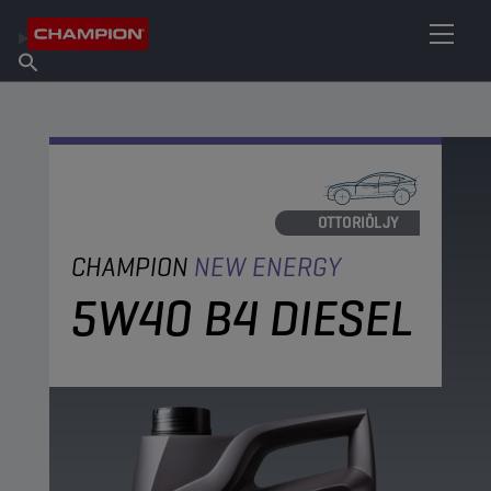
ETSI OMA VOITELUAINEESI
Etsi myyntipiste
Tietoa Championista
Tuotteet
suomi
Uutiset
MOOTTORIÖLJY
CHAMPION
NEW ENERGY
5W40 B4 DIESEL