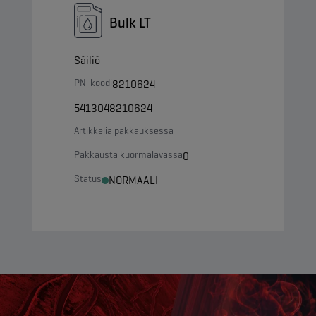
Bulk LT
Säiliö
PN-koodi
8210624
5413048210624
Artikkelia pakkauksessa
-
Pakkausta kuormalavassa
0
Status
NORMAALI