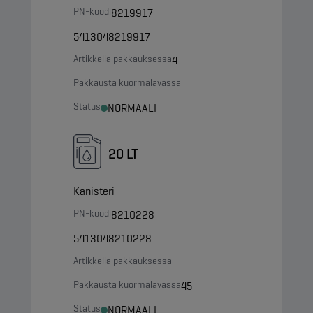
PN-koodi
8219917
5413048219917
Artikkelia pakkauksessa
4
Pakkausta kuormalavassa
-
Status
NORMAALI
20 LT
Kanisteri
PN-koodi
8210228
5413048210228
Artikkelia pakkauksessa
-
Pakkausta kuormalavassa
45
Status
NORMAALI