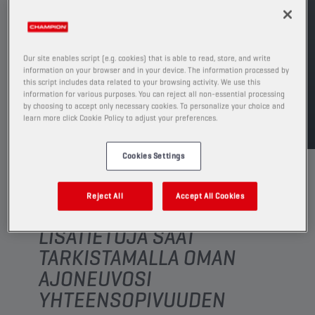
Katso saatavilla olevat koot ja pakkaukset
ETSI MYYNTIPISTE
Our site enables script (e.g. cookies) that is able to read, store, and write
information on your browser and in your device. The information processed by
this script includes data related to your browsing activity. We use this
information for various purposes. You can reject all non-essential processing
TDS
MSDS
by choosing to accept only necessary cookies. To personalize your choice and
learn more click Cookie Policy to adjust your preferences.
Cookies Settings
Reject All
Accept All Cookies
LISÄTIETOJA SAAT
TARKISTAMALLA OMAN
AJONEUVOSI
YHTEENSOPIVUUDEN