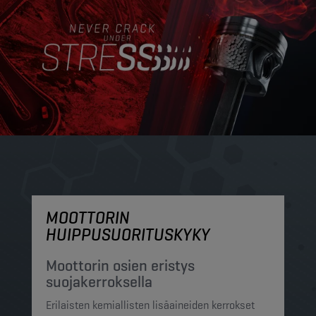
MOOTTORIN
M
HUIPPUSUORITUSKYKY
S
h
Moottorin osien eristys
suojakerroksella
Ch
Erilaisten kemiallisten lisäaineiden kerrokset
su