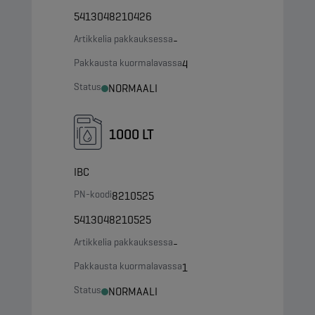
5413048210426
Artikkelia pakkauksessa
-
Pakkausta kuormalavassa
4
Status
NORMAALI
1000 LT
IBC
PN-koodi
8210525
5413048210525
Artikkelia pakkauksessa
-
Pakkausta kuormalavassa
1
Status
NORMAALI