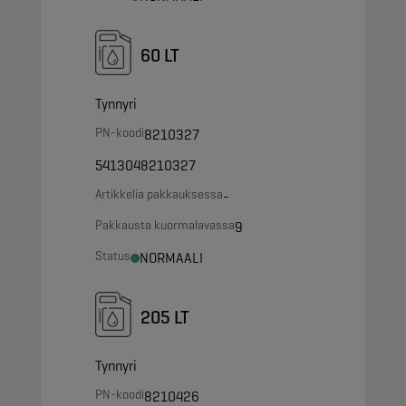
60 LT
Tynnyri
PN-koodi
8210327
5413048210327
Artikkelia pakkauksessa
-
Pakkausta kuormalavassa
9
Status
NORMAALI
205 LT
Tynnyri
PN-koodi
8210426