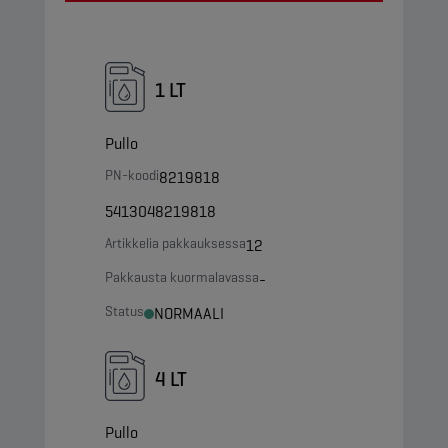
1 LT
Pullo
PN-koodi
8219818
5413048219818
Artikkelia pakkauksessa
12
Pakkausta kuormalavassa
-
Status
NORMAALI
4 LT
Pullo